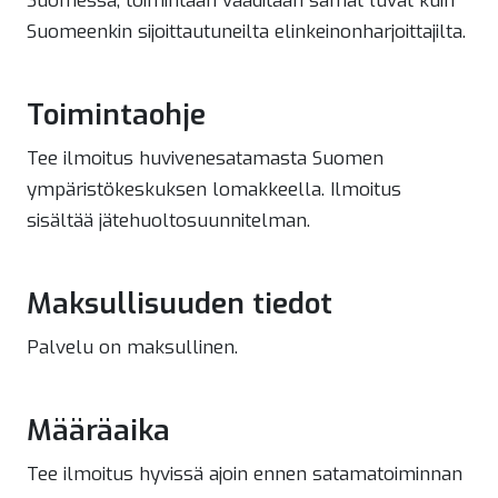
Suomessa, toimintaan vaaditaan samat luvat kuin
Suomeenkin sijoittautuneilta elinkeinonharjoittajilta.
Toimintaohje
Tee ilmoitus huvivenesatamasta Suomen
ympäristökeskuksen lomakkeella. Ilmoitus
sisältää jätehuoltosuunnitelman.
Maksullisuuden tiedot
Palvelu on maksullinen.
Määräaika
Tee ilmoitus hyvissä ajoin ennen satamatoiminnan