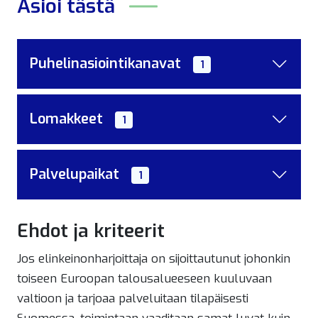
Asioi tästä
Puhelinasiointikanavat
1
Lomakkeet
1
Palvelupaikat
1
Ehdot ja kriteerit
Jos elinkeinonharjoittaja on sijoittautunut johonkin
toiseen Euroopan talousalueeseen kuuluvaan
valtioon ja tarjoaa palveluitaan tilapäisesti