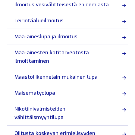
Ilmoitus vesivälitteisestä epidemiasta
Leirintäalueilmoitus
Maa-aineslupa ja ilmoitus
Maa-ainesten kotitarveotosta
ilmoittaminen
Maastoliikennelain mukainen lupa
Maisematyölupa
Nikotiinivalmisteiden
vähittäismyyntilupa
Ojitusta koskevan erimielisyyden