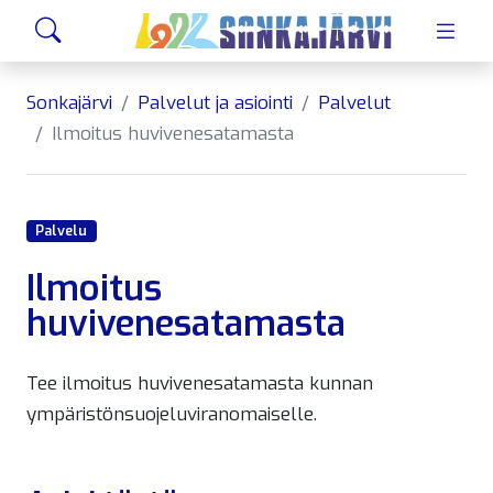
Siirry sivusisältöön
Hae
Sonkajärvi
Palvelut ja asiointi
Palvelut
Ilmoitus huvivenesatamasta
Palvelu
Ilmoitus
huvivenesatamasta
Tee ilmoitus huvivenesatamasta kunnan
ympäristönsuojeluviranomaiselle.