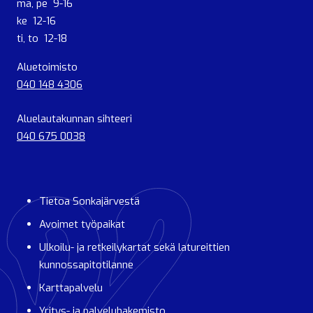
ma, pe 9-16
ke 12-16
ti, to 12-18
Aluetoimisto
040 148 4306
Aluelautakunnan sihteeri
040 675 0038
Tietoa Sonkajärvestä
Avoimet työpaikat
Ulkoilu- ja retkeilykartat sekä latureittien
kunnossapitotilanne
Karttapalvelu
Yritys- ja palveluhakemisto