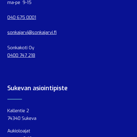
ma-pe 9-15
040 675 0001
sonkajarvi@sonkajarvi.fi
Sonkakoti Oy
0400 747 218
Sukevan asiointipiste
Kallentie 2
74340 Sukeva
Aukioloajat