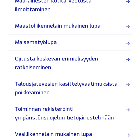
Maa-ainesten kotitarveotosta
ilmoittaminen
Maastoliikennelain mukainen lupa
Maisematyölupa
Ojitusta koskevan erimielisyyden
ratkaiseminen
Talousjätevesien käsittelyvaatimuksista
poikkeaminen
Toiminnan rekisteröinti
ympäristönsuojelun tietojärjestelmään
Vesiliikennelain mukainen lupa