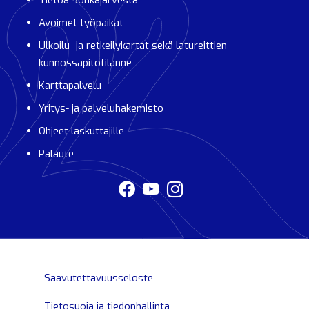
Tietoa Sonkajärvestä
Avoimet työpaikat
Ulkoilu- ja retkeilykartat sekä latureittien
kunnossapitotilanne
Karttapalvelu
Yritys- ja palveluhakemisto
Ohjeet laskuttajille
Palaute
Saavutettavuusseloste
Tietosuoja ja tiedonhallinta