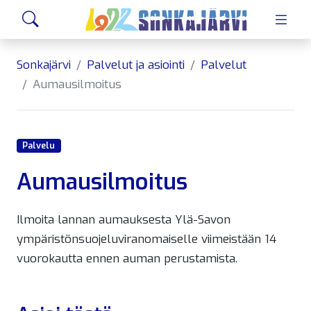
Siirry sivusisältöön
Hae
Sonkajärvi
Palvelut ja asiointi
Palvelut
Aumausilmoitus
Palvelu
Aumausilmoitus
Ilmoita lannan aumauksesta Ylä-Savon
ympäristönsuojeluviranomaiselle viimeistään 14
vuorokautta ennen auman perustamista.