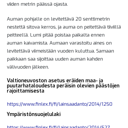
viiden metrin päässä ojasta.
Auman pohjalle on levitettävä 20 senttimetrin
nestettä sitova kerros, ja auma on peitettävä tiiviillä
peitteellä. Lumi pitää poistaa paikalta ennen
auman kaivamista. Aumaan varastoitu aines on
levitettävä viimeistään vuoden kuluttua. Samaan
paikkaan saa sijoittaa uuden auman kahden
välivuoden jälkeen.
Valtioneuvoston asetus eräiden maa- ja
puutarhataloudesta peräisin olevien päästöjen
rajoittamisesta
https://www.finlex.fi/fi/lainsaadanto/2014/1250
Ympäristönsuojelulaki
https://www.finlex.fi/fi/lainsaadanto/2014/527