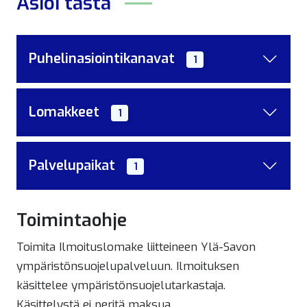
Asioi tästä
Puhelinasiointikanavat
1
Lomakkeet
1
Palvelupaikat
1
Toimintaohje
Toimita Ilmoituslomake liitteineen Ylä-Savon
ympäristönsuojelupalveluun. Ilmoituksen
käsittelee ympäristönsuojelutarkastaja.
Käsittelystä ei peritä maksua.