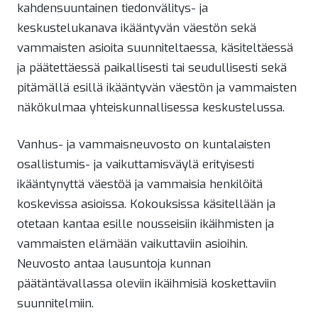
kahdensuuntainen tiedonvälitys- ja
keskustelukanava ikääntyvän väestön sekä
vammaisten asioita suunniteltaessa, käsiteltäessä
ja päätettäessä paikallisesti tai seudullisesti sekä
pitämällä esillä ikääntyvän väestön ja vammaisten
näkökulmaa yhteiskunnallisessa keskustelussa.
Vanhus- ja vammaisneuvosto on kuntalaisten
osallistumis- ja vaikuttamisväylä erityisesti
ikääntynyttä väestöä ja vammaisia henkilöitä
koskevissa asioissa. Kokouksissa käsitellään ja
otetaan kantaa esille nousseisiin ikäihmisten ja
vammaisten elämään vaikuttaviin asioihin.
Neuvosto antaa lausuntoja kunnan
päätäntävallassa oleviin ikäihmisiä koskettaviin
suunnitelmiin.