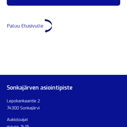
Paluu Etusivulle
Sonkajärven asiointipiste
Lepokankaantie 2
74300 Sonkajärvi
Aukioloajat
ma-pe 9-15