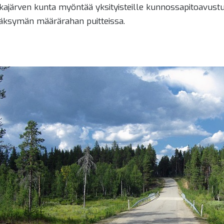
kajärven kunta myöntää yksityisteille kunnossapitoavust
äksymän määrärahan puitteissa.
alikko
alikko
alikko