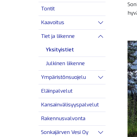
Son
Tontit
hyv
Kaavoitus
Avaa/sulje alav
Tiet ja liikenne
Avaa/sulje alav
Yksityistiet
Julkinen liikenne
Ympäristönsuojelu
Avaa/sulje alav
Eläinpalvelut
Kansainvälisyyspalvelut
Rakennusvalvonta
Sonkajärven Vesi Oy