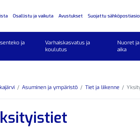
ista
Osallistu ja vaikuta
Avustukset
Suojattu sähköpostiasioi
ksenteko ja
Varhaiskasvatus ja
Nuoret ja
koulutus
aika
kajärvi
Asuminen ja ympäristö
Tiet ja liikenne
Yksity
ksityistiet
alikko