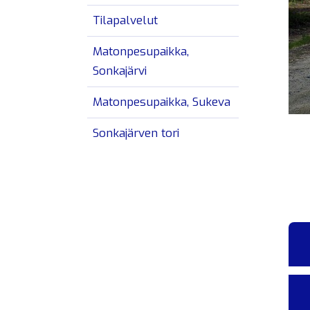
Avaa/sulje alav
Tilapalvelut
Matonpesupaikka,
Sonkajärvi
Matonpesupaikka, Sukeva
Sonkajärven tori