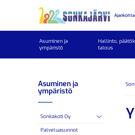
Siirry sivusisältöön
Ajankohta
Asuminen ja
Hallinto, päätö
ympäristö
talous
Asuminen ja
Son
ympäristö
Y
Sonkakoti Oy
Avaa/sulje alav
Palveluasunnot