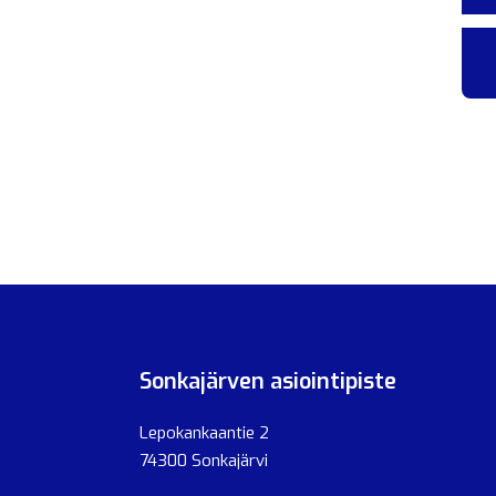
Sonkajärven asiointipiste
Lepokankaantie 2
74300 Sonkajärvi