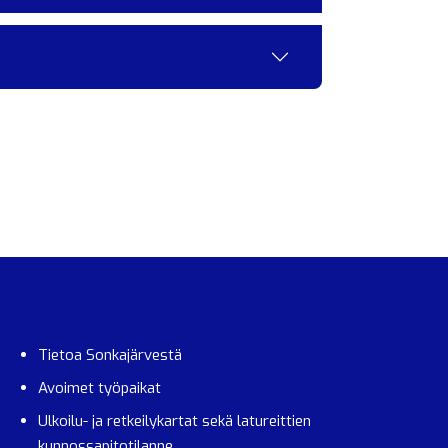
Tietoa Sonkajärvestä
Avoimet työpaikat
Ulkoilu- ja retkeilykartat sekä latureittien
kunnossapitotilanne