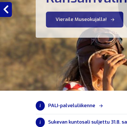
Previous
Vieraile Museokujalla!
PALI-palveluliikenne
Sukevan kuntosali suljettu 31.8. s