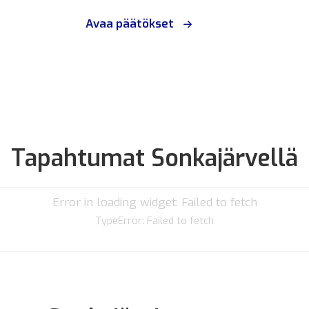
Avaa päätökset
Tapahtumat Sonkajärvellä
Error in loading widget: Failed to fetch
TypeError: Failed to fetch