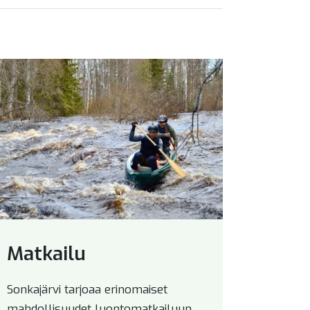
Matkailu
Sonkajärvi tarjoaa erinomaiset
mahdollisuudet luontomatkailuun,