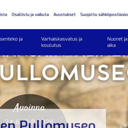
ista
Osallistu ja vaikuta
Avustukset
Suojattu sähköpostiasioi
ksenteko ja
Varhaiskasvatus ja
Nuoret ja
koulutus
aika
nen Pullomuseo