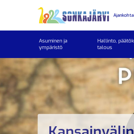
Siirry sivusisältöön
Ajankohta
Asuminen ja
Hallinto, päätö
ympäristö
talous
Kansainväli