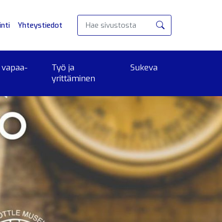
nti
Yhteystiedot
Hae
 vapaa-
Työ ja
Sukeva
yrittäminen