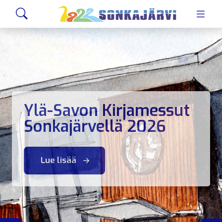
Siirry sivusisältöön
Hae
Ylä-Savon Kirjamessut
Sonkajärvellä 2026
Lue lisää