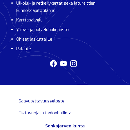
Ulkoilu- ja retkeilykartat sekä latureittien
kunnossapitotilanne
Karttapalvelu
Yritys- ja palveluhakemisto
Ohjeet laskuttajille
Palaute
Saavutettavuusseloste
Tietosuoja ja tiedonhallinta
Sonkajärven kunta