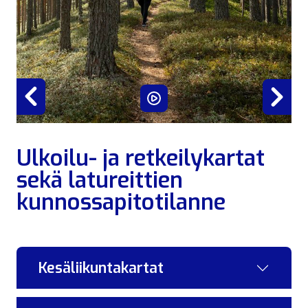
Previous
Ne
Ulkoilu- ja retkeilykartat
sekä latureittien
kunnossapitotilanne
Kesäliikuntakartat