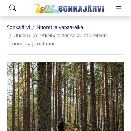
Siirry sivusisältöön
Hae
Sonkajärvi
Nuoret ja vapaa-aika
Ulkoilu- ja retkeilykartat sekä latureittien
kunnossapitotilanne