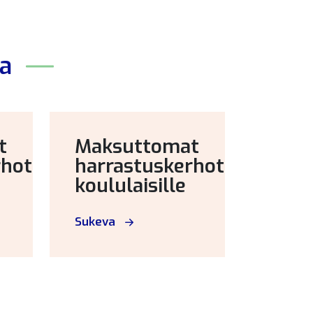
ta
t
Maksuttomat
rhot
harrastuskerhot
koululaisille
Sukeva