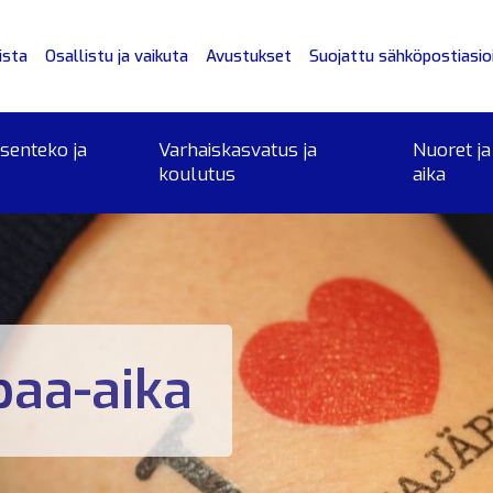
ista
Osallistu ja vaikuta
Avustukset
Suojattu sähköpostiasioi
ksenteko ja
Varhaiskasvatus ja
Nuoret ja
koulutus
aika
paa-aika