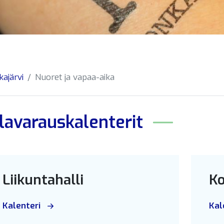
kajärvi
Nuoret ja vapaa-aika
ilavarauskalenterit
Liikuntahalli
Ko
Kalenteri
Kal