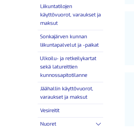
Liikuntatilojen
käyttövuorot, varaukset ja
maksut
Sonkajärven kunnan
liikuntapalvelut ja -paikat
Ulkoilu- ja retkeilykartat
sekä latureittien
kunnossapitotilanne
Jäähallin käyttövuorot,
varaukset ja maksut
Vesireitit
Nuoret
Avaa/sulje alav