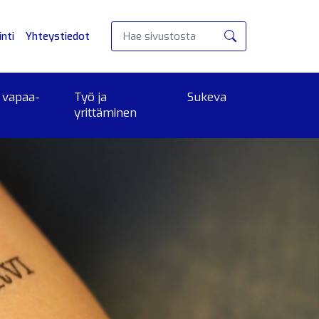
nti
Yhteystiedot
Hae
 vapaa-
Työ ja
Sukeva
yrittäminen