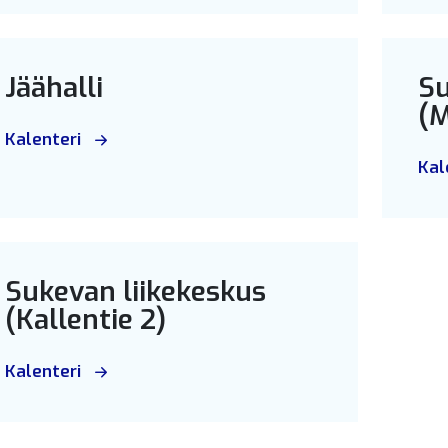
Jäähalli
Su
(M
Kalenteri
Kal
Sukevan liikekeskus
(Kallentie 2)
Kalenteri
alikko