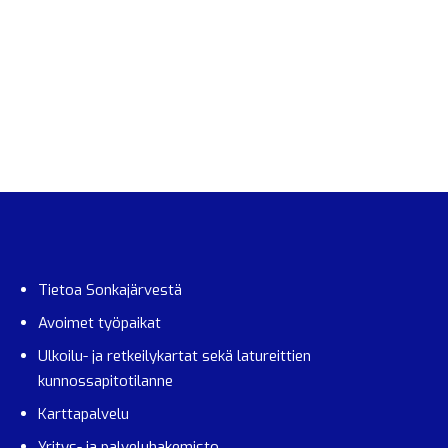
Tietoa Sonkajärvestä
Avoimet työpaikat
Ulkoilu- ja retkeilykartat sekä latureittien
kunnossapitotilanne
Karttapalvelu
Yritys- ja palveluhakemisto