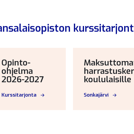
ansalaisopiston kurssitarjon
Opinto-
Maksuttoma
ohjelma
harrastuske
2026-2027
koululaisille
Kurssitarjonta
Sonkajärvi