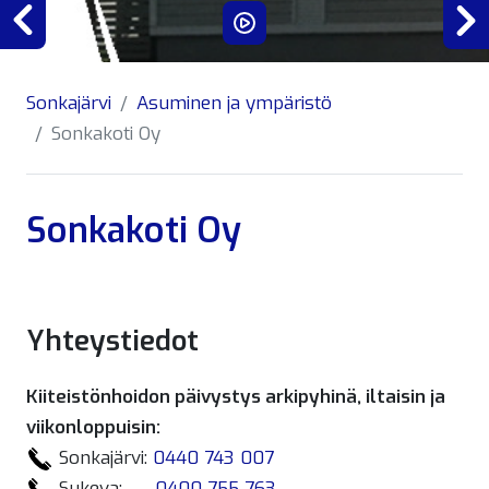
Previous
Sonkajärvi
Asuminen ja ympäristö
Sonkakoti Oy
Sonkakoti Oy
Yhteystiedot
Kiiteistönhoidon päivystys arkipyhinä, iltaisin ja
viikonloppuisin:
Sonkajärvi:
0440 743 007
Sukeva:
0400 755 763