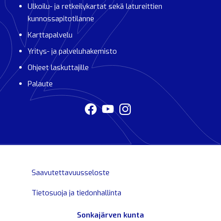
Ulkoilu- ja retkeilykartat sekä latureittien
kunnossapitotilanne
Karttapalvelu
Yritys- ja palveluhakemisto
Ohjeet laskuttajille
Palaute
Saavutettavuusseloste
Tietosuoja ja tiedonhallinta
Sonkajärven kunta