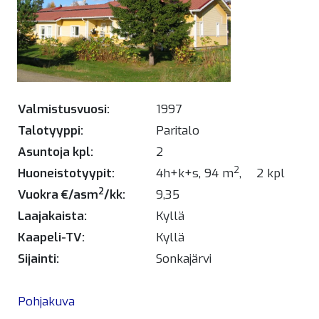
Valmistusvuosi:
1997
Talotyyppi:
Paritalo
Asuntoja kpl:
2
2
Huoneistotyypit:
4h+k+s, 94 m
,
2 kpl
2
Vuokra €/asm
/kk:
9,35
Laajakaista:
Kyllä
Kaapeli-TV:
Kyllä
Sijainti:
Sonkajärvi
Pohjakuva