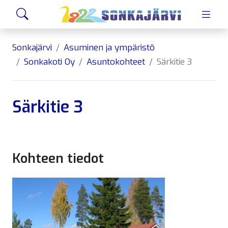
Siirry sivusisältöön
Hae
Sonkajärvi
Asuminen ja ympäristö
Sonkakoti Oy
Asuntokohteet
Särkitie 3
Särkitie 3
Kohteen tiedot