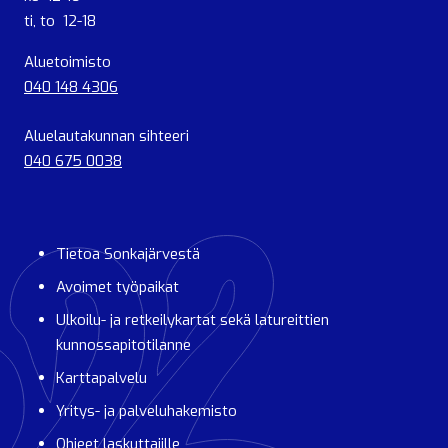
ti, to 12-18
Aluetoimisto
040 148 4306
Aluelautakunnan sihteeri
040 675 0038
Tietoa Sonkajärvestä
Avoimet työpaikat
Ulkoilu- ja retkeilykartat sekä latureittien
kunnossapitotilanne
Karttapalvelu
Yritys- ja palveluhakemisto
Ohjeet laskuttajille