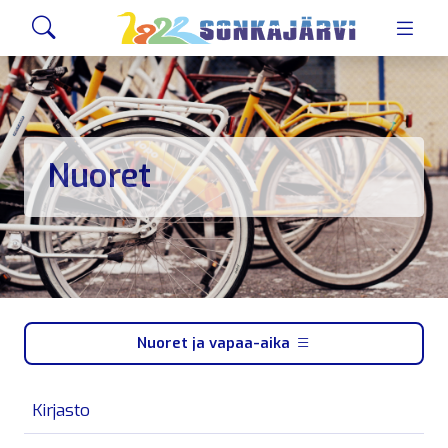
Siirry sivusisältöön
Hae
Nuoret
Nuoret ja vapaa-aika
Kirjasto