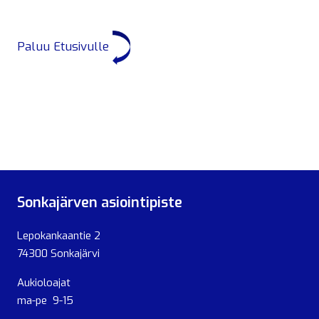
Paluu Etusivulle
Sonkajärven asiointipiste
Lepokankaantie 2
74300 Sonkajärvi
Aukioloajat
ma-pe 9-15