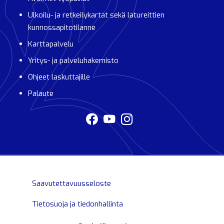
Ulkoilu- ja retkeilykartat sekä latureittien
kunnossapitotilanne
Karttapalvelu
Yritys- ja palveluhakemisto
Ohjeet laskuttajille
Palaute
Saavutettavuusseloste
Tietosuoja ja tiedonhallinta