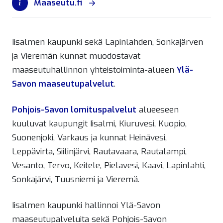
Maaseutu.fi
Iisalmen kaupunki sekä Lapinlahden, Sonkajärven
ja Vieremän kunnat muodostavat
maaseutuhallinnon yhteistoiminta-alueen
Ylä-
Savon maaseutupalvelut
.
Pohjois-Savon lomituspalvelut
alueeseen
kuuluvat kaupungit Iisalmi, Kiuruvesi, Kuopio,
Suonenjoki, Varkaus ja kunnat Heinävesi,
Leppävirta, Siilinjärvi, Rautavaara, Rautalampi,
Vesanto, Tervo, Keitele, Pielavesi, Kaavi, Lapinlahti,
Sonkajärvi, Tuusniemi ja Vieremä.
Iisalmen kaupunki hallinnoi Ylä-Savon
maaseutupalveluita sekä Pohjois-Savon