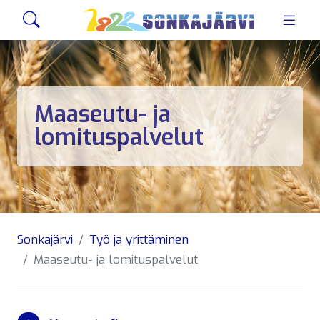
Siirry sivusisältöön
Hae
Maaseutu- ja
lomituspalvelut
Sonkajärvi
Työ ja yrittäminen
Maaseutu- ja lomituspalvelut