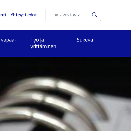
nti
Yhteystiedot
Hae
 vapaa-
Työ ja
Sukeva
yrittäminen