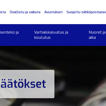
ista
Osallistu ja vaikuta
Avustukset
Suojattu sähköpostiasioi
ksenteko ja
Varhaiskasvatus ja
Nuoret ja
koulutus
aika
päätökset