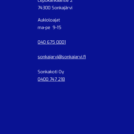
Lepokankaantie 2
74300 Sonkajärvi
Aukioloajat
ma-pe 9-15
040 675 0001
sonkajarvi@sonkajarvi.fi
Sonkakoti Oy
0400 747 218