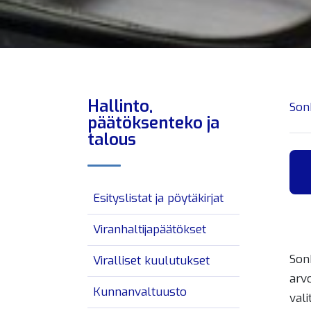
Hallinto,
Son
päätöksenteko ja
talous
Esityslistat ja pöytäkirjat
Viranhaltijapäätökset
Son
Viralliset kuulutukset
arvo
Kunnanvaltuusto
vali