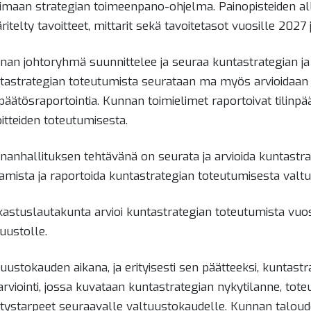
timaan strategian toimeenpano-ohjelma. Painopisteiden alla
itelty tavoitteet, mittarit sekä tavoitetasot vuosille 2027 
nan johtoryhmä suunnittelee ja seuraa kuntastrategian ja 
tastrategian toteutumista seurataan ma myös arvioidaan o
inpäätösraportointia. Kunnan toimielimet raportoivat tilin
itteiden toteutumisesta.
nanhallituksen tehtävänä on seurata ja arvioida kuntast
tamista ja raportoida kuntastrategian toteutumisesta valtu
kastuslautakunta arvioi kuntastrategian toteutumista vuo
uustolle.
tuustokauden aikana, ja erityisesti sen päätteeksi, kuntas
arviointi, jossa kuvataan kuntastrategian nykytilanne, tot
itystarpeet seuraavalle valtuustokaudelle. Kunnan taloud