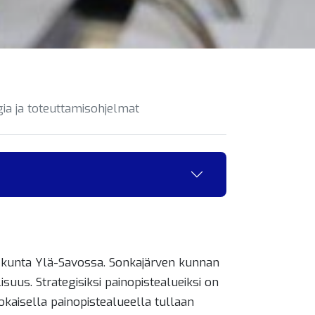
ia ja toteuttamisohjelmat
a kunta Ylä-Savossa. Sonkajärven kunnan
suus. Strategisiksi painopistealueiksi on
Jokaisella painopistealueella tullaan