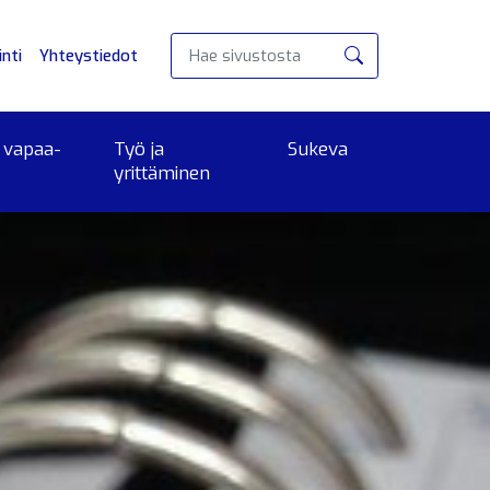
nti
Yhteystiedot
Hae
 vapaa-
Työ ja
Sukeva
yrittäminen