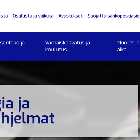
ista
Osallistu ja vaikuta
Avustukset
Suojattu sähköpostiasioi
ksenteko ja
Varhaiskasvatus ja
Nuoret ja
koulutus
aika
ia ja
ohjelmat