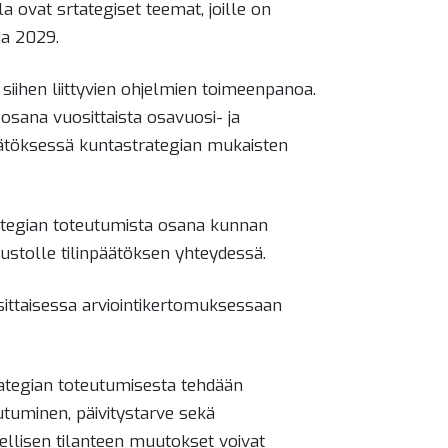
 ovat srtategiset teemat, joille on
ja 2029.
siihen liittyvien ohjelmien toimeenpanoa.
sana vuosittaista osavuosi- ja
päätöksessä kuntastrategian mukaisten
rategian toteutumista osana kunnan
ustolle tilinpäätöksen yhteydessä.
sittaisessa arviointikertomuksessaan
trategian toteutumisesta tehdään
eutuminen, päivitystarve sekä
ellisen tilanteen muutokset voivat