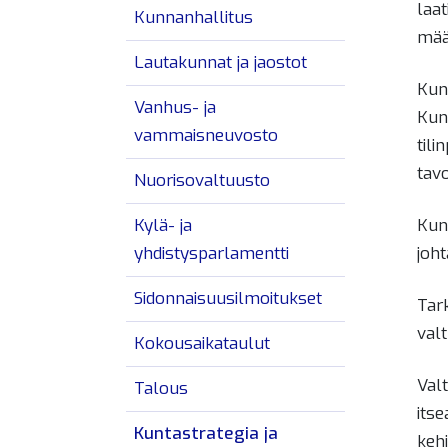
laa
Kunnanhallitus
määr
Lautakunnat ja jaostot
Kun
Vanhus- ja
Kun
vammaisneuvosto
til
tavo
Nuorisovaltuusto
Kylä- ja
Kun
yhdistysparlamentti
joh
Sidonnaisuusilmoitukset
Tar
valt
Kokousaikataulut
Val
Talous
itse
Kuntastrategia ja
keh