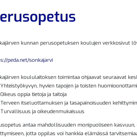
erusopetus
kajärven kunnan perusopetuksen koulujen verkkosivut löyt
alikko
s://peda.net/sonkajarvi
kajärven koululaitoksen toimintaa ohjaavat seuraavat kes
Yhteistyökyvyn, hyvien tapojen ja toisten huomioonottam
Oikeus oppia tietoja ja taitoja
Terveen itseluottamuksen ja tasapainoisuuden kehittymi
Turvallisuus ja oikeudenmukaisuus
usopetus antaa mahdollisuuden monipuoliseen kasvuun, o
ttymiseen, jotta oppilas voi hankkia elämässä tarvitsemiaan