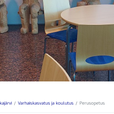
kajärvi
Varhaiskasvatus ja koulutus
Perusopetus