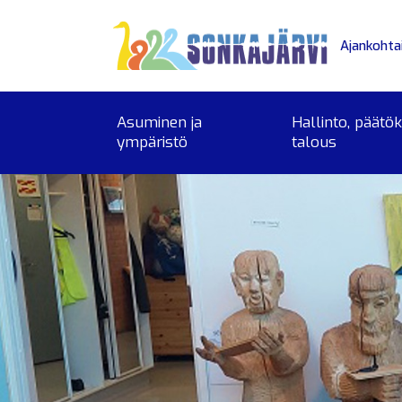
Siirry sivusisältöön
Ajankohta
Asuminen ja
Hallinto, päätö
ympäristö
talous