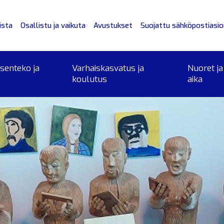
ista
Osallistu ja vaikuta
Avustukset
Suojattu sähköpostiasioi
ksenteko ja
Varhaiskasvatus ja
Nuoret ja
koulutus
aika