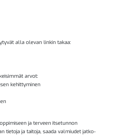
yvät alla olevan linkin takaa:
keisimmät arvot:
isen kehittyminen
nen
ppimiseen ja terveen itsetunnon
 tietoja ja taitoja, saada valmiudet jatko-