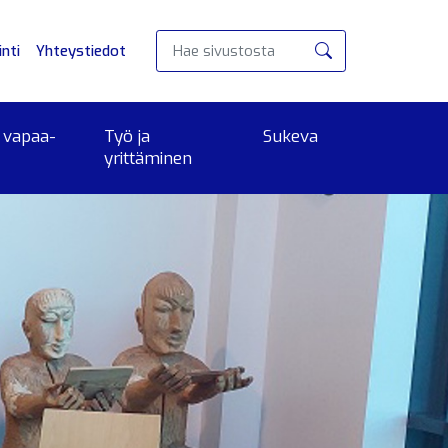
nti
Yhteystiedot
Hae
 vapaa-
Työ ja
Sukeva
yrittäminen