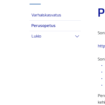
P
Varhaiskasvatus
Perusopetus
Son
Lukio
Avaa/sulje alav
http
Son
Per
kehi