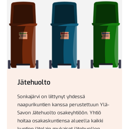
Jätehuolto
Sonkajärvi on liittynyt yhdessä
naapurikuntien kanssa perustettuun Ylä-
Savon Jätehuolto osakeyhtiöön. Yhtiö
hoitaa osakaskuntiensa alueella kaikki
kuntien jätelain mukaiset jätehuollon