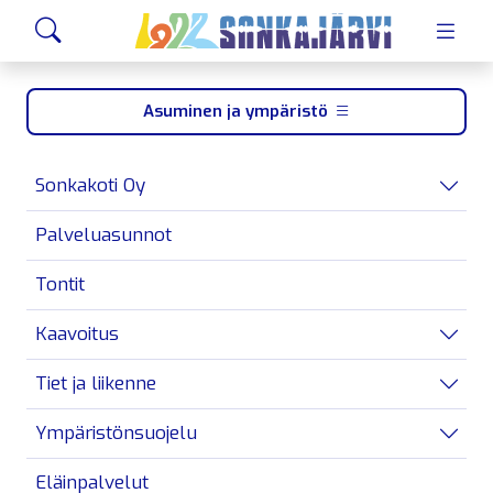
Siirry sivusisältöön
Hae
Asuminen ja ympäristö
Sonkakoti Oy
Avaa/
Palveluasunnot
Tontit
Kaavoitus
Avaa/
Tiet ja liikenne
Avaa/
Ympäristönsuojelu
Avaa/
Eläinpalvelut