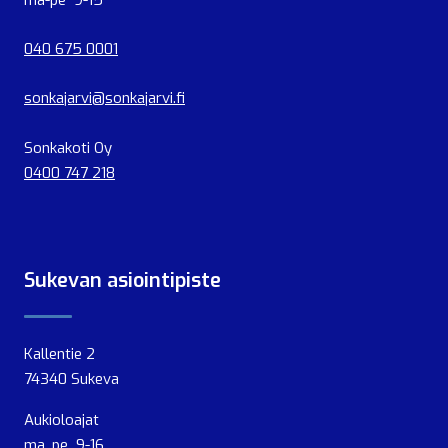
ma-pe 9-15
040 675 0001
sonkajarvi@sonkajarvi.fi
Sonkakoti Oy
0400 747 218
Sukevan asiointipiste
Kallentie 2
74340 Sukeva
Aukioloajat
ma, pe 9-16