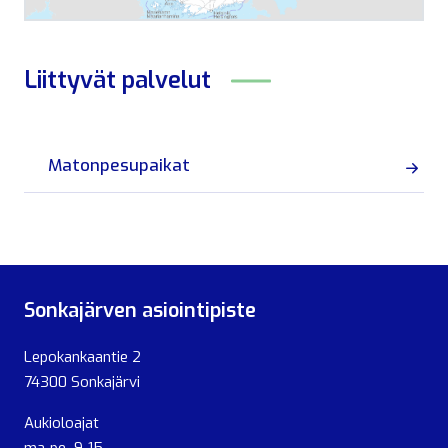
Liittyvät
palvelut
Matonpesupaikat
Sonkajärven asiointipiste
Lepokankaantie 2
74300 Sonkajärvi
Aukioloajat