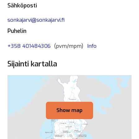
Sähköposti
sonkajarvi@sonkajarvi.fi
Puhelin
+358 401484306
(pvm/mpm)
Info
Sijainti kartalla
Show map