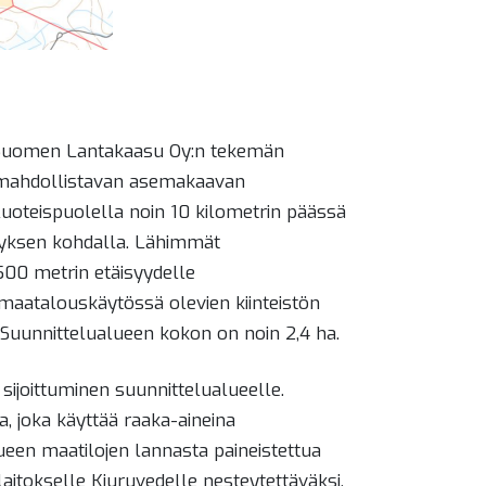
0 Suomen Lantakaasu Oy:n tekemän
en mahdollistavan asemakaavan
luoteispuolella noin 10 kilometrin päässä
teyksen kohdalla. Lähimmät
 500 metrin etäisyydelle
maatalouskäytössä olevien kiinteistön
 Suunnittelualueen kokon on noin 2,4 ha.
ijoittuminen suunnittelualueelle.
, joka käyttää raaka-aineina
ueen maatilojen lannasta paineistettua
aitokselle Kiuruvedelle nesteytettäväksi.