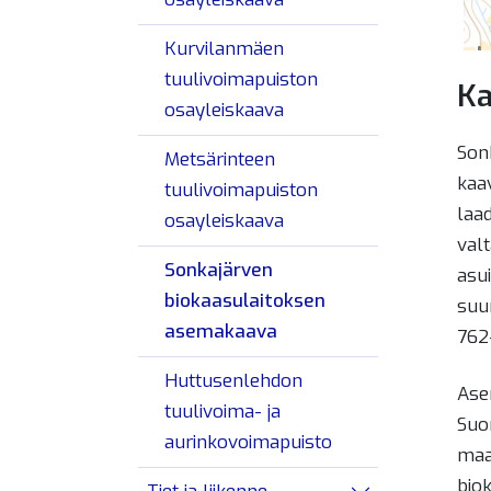
Kurvilanmäen
tuulivoimapuiston
Ka
osayleiskaava
Son
Metsärinteen
kaa
tuulivoimapuiston
laa
osayleiskaava
val
Sonkajärven
asui
biokaasulaitoksen
suu
asemakaava
762
Huttusenlehdon
Ase
tuulivoima- ja
Suo
aurinkovoimapuisto
maa
bio