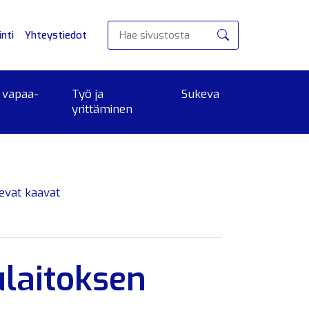
nti
Yhteystiedot
Hae
 vapaa-
Työ ja
Sukeva
yrittäminen
levat kaavat
laitoksen