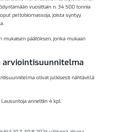
hyödyntämään vuosittain n. 34 500 tonnia
 loput peltobiomassoja, joista syntyy
a.
§:n mukaisen päätöksen, jonka mukaan
ja arviointisuunnitelma
tisuunnitelma olivat julkisesti nähtävillä
. Lausuntoja annettiin 4 kpl.
villä 10.7.-30.8.2024 välisenä aikana.