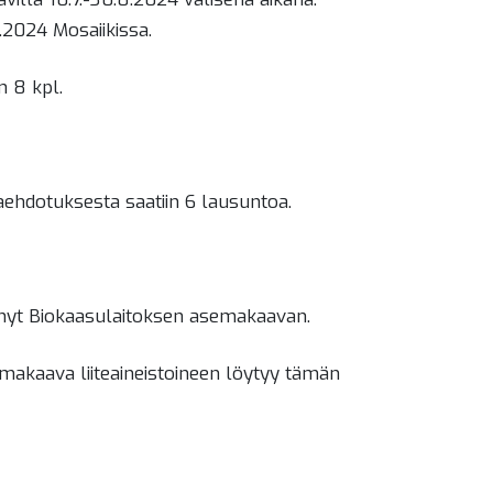
.2024 Mosaiikissa.
n 8 kpl.
vaehdotuksesta saatiin 6 lausuntoa.
yt Biokaasulaitoksen asemakaavan.
kaava liiteaineistoineen löytyy tämän