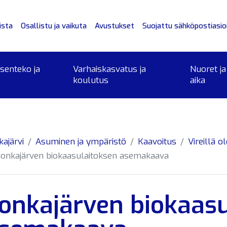
ista
Osallistu ja vaikuta
Avustukset
Suojattu sähköpostiasioi
ksenteko ja
Varhaiskasvatus ja
Nuoret ja
koulutus
aika
kajärvi
Asuminen ja ympäristö
Kaavoitus
Vireillä o
Sonkajärven biokaasulaitoksen asemakaava
onkajärven biokaasu
alikko