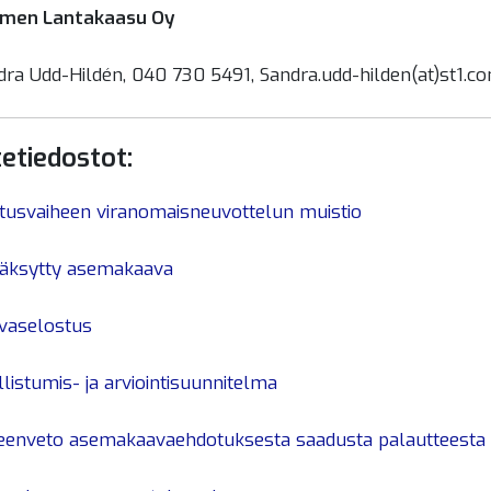
men Lantakaasu Oy
dra Udd-Hildén, 040 730 5491, Sandra.udd-hilden(at)st1.c
tetiedostot:
itusvaiheen viranomaisneuvottelun muistio
äksytty asemakaava
vaselostus
listumis- ja arviointisuunnitelma
eenveto asemakaavaehdotuksesta saadusta palautteesta