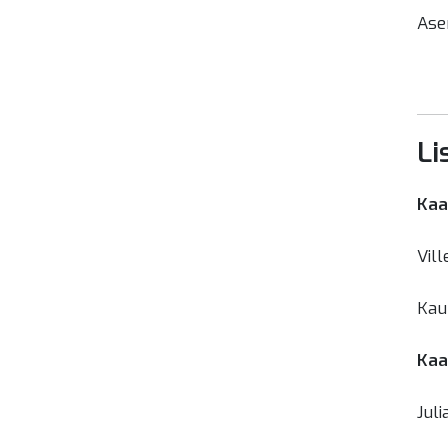
Ase
Li
Kaa
Vill
Kau
Kaa
Juli