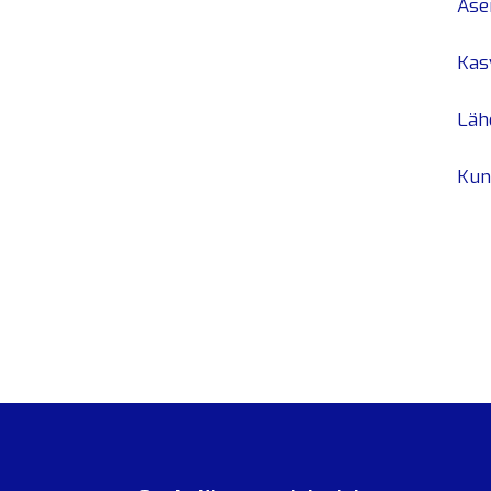
Ase
Kasv
Läh
Kun