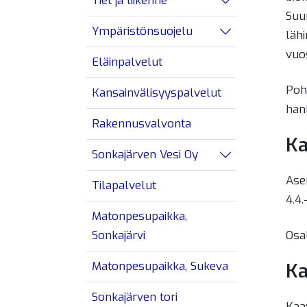
Tiet ja liikenne
Avaa/sulje alav
Suu
Ympäristönsuojelu
lähi
Avaa/sulje alav
vuo
Eläinpalvelut
Poh
Kansainvälisyyspalvelut
han
Rakennusvalvonta
Ka
Sonkajärven Vesi Oy
Avaa/sulje alav
Asem
Tilapalvelut
4.4.
Matonpesupaikka,
Sonkajärvi
Osal
Matonpesupaikka, Sukeva
Ka
Sonkajärven tori
Kaav