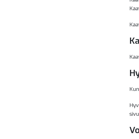
Kaav
Kaav
Ka
Kaav
H
Kun
Hyv
sivu
Vo