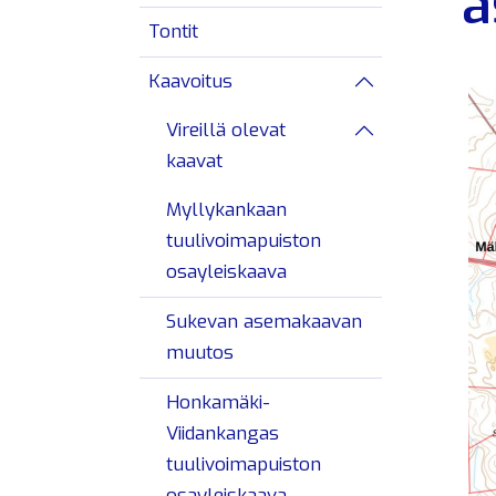
a
Tontit
Kaavoitus
Avaa/sulje alav
Vireillä olevat
Avaa/sulje alav
kaavat
Myllykankaan
tuulivoimapuiston
osayleiskaava
Sukevan asemakaavan
muutos
Honkamäki-
Viidankangas
tuulivoimapuiston
osayleiskaava