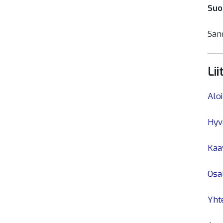
Suo
San
Lii
Alo
Hyv
Kaa
Osal
Yht