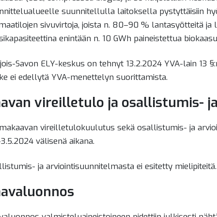
alikko
nnittelualueelle suunnitellulla laitoksella pystyttäisiin 
maatilojen sivuvirtoja, joista n. 80–90 % lantasyötteitä ja
alikko
sikapasiteettina enintään n. 10 GWh paineistettua biokaasu
jois-Savon ELY-keskus on tehnyt 13.2.2024 YVA-lain 13 
ke ei edellytä YVA-menettelyn suorittamista.
avan vireilletulo ja osallistumis- 
alikko
akaavan vireilletulokuulutus sekä osallistumis- ja arvioin
-3.5.2024 välisenä aikana.
listumis- ja arviointisuunnitelmasta ei esitetty mielipiteitä
avaluonnos
aluonnos valmisteluaineistoineen pidettiin julkisesti nähtä