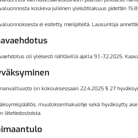
aluonnosta koskeva julkinen yleisötilaisuus pidettiin 15.8
aluonnoksesta ei esitetty mielipiteitä. Lausuntoja annettii
avaehdotus
aehdotus oli yleisesti nähtävillä ajalla 9.1.-7.2.2025. Kaa
yväksyminen
nanvaltuusto on kokouksessaan 22.4.2025 § 27 hyväksyn
äksymispäätös, muutoksenhakuohje sekä hyväksytty asema
n liitetiedostoista.
imaantulo