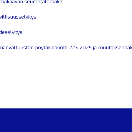
makaavan seurantalomake
illisuusselvitys
deselvitys
nanvaltuuston pöytäkirjanote 22.4.2025 ja muutoksenha