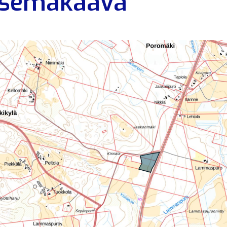
semakaava
alikko
alikko