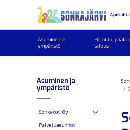
Siirry sivusisältöön
Ajankohta
Asuminen ja
Hallinto, päätö
ympäristö
talous
Asuminen ja
Son
ympäristö
S
Sonkakoti Oy
Avaa/sulje alav
Palveluasunnot