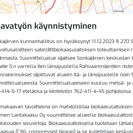
avatyön käynnistyminen
kajärven kunnanhallitus on hyväksynyt 11.12.2023 § 27
voitusaloitteen satelliittibiokaasulaitoksen toteuttamis
dinnasta. Suunnittelualue sijaitsee Sonkajärven keskustan 
tatie 5:n varrella tien länsipuolella Rahvaanmäentien ris
nrakennukset sijoittuvat alueen itä- ja länsipuolelle noin
nnittelualueesta. Suunnittelualueeseen kuuluu metsä- ja 
-414-5-17 eteläosa ja kiinteistön 762-411-4-45 pohjoisosa.
makaavan tavoitteena on mahdollistaa biokaasulaitoksen s
men Lantakaasu Oy suunnittelee alueelle biokaasulaitosta
talouden sivuvirtoja. Biokaasulaitoksella tuotetaan lähial
kaasua (CBG, compressed biogas) ja se kuljetetaan keskusl