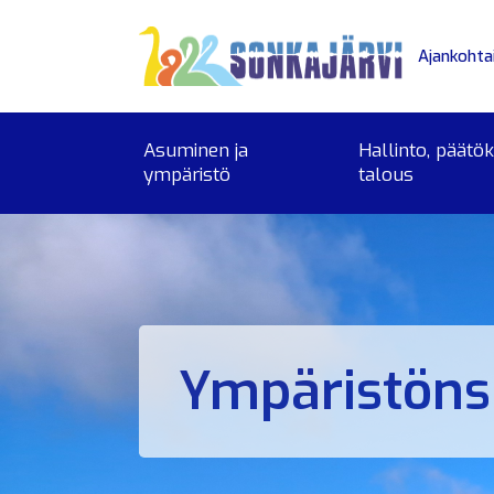
Siirry sivusisältöön
Ajankohta
Asuminen ja
Hallinto, päätö
ympäristö
talous
Ympäristöns