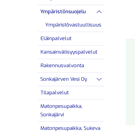
Avaa/sulje alav
Ympäristönsuojelu
Avaa/sulje alav
Ympäristövastuullisuus
Eläinpalvelut
Kansainvälisyyspalvelut
Rakennusvalvonta
Sonkajärven Vesi Oy
Avaa/sulje alav
Tilapalvelut
Matonpesupaikka,
Sonkajärvi
Matonpesupaikka, Sukeva