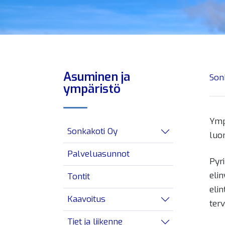
Asuminen ja
Son
ympäristö
Ympä
Sonkakoti Oy
luo
Avaa/sulje alav
Palveluasunnot
Pyr
elin
Tontit
eli
Kaavoitus
ter
Avaa/sulje alav
Tiet ja liikenne