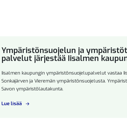
alikko
alikko
Ympäristönsuojelun ja ympäristö
palvelut järjestää Iisalmen kaup
Iisalmen kaupungin ympäristönsuojelupalvelut vastaa Ii
alikko
Sonkajärven ja Vieremän ympäristönsuojelusta. Ympärist
Savon ympäristölautakunta.
Lue lisää