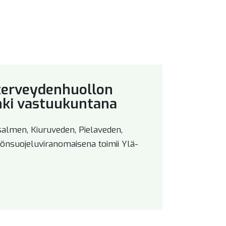
terveydenhuollon
unki vastuukuntana
salmen, Kiuruveden, Pielaveden,
önsuojeluviranomaisena toimii Ylä-