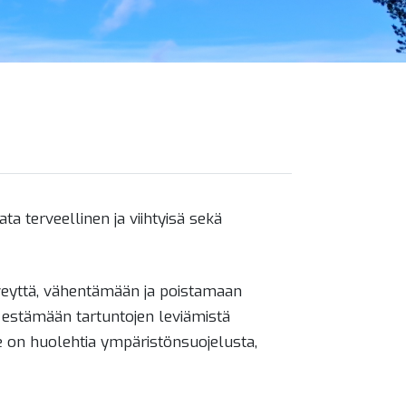
a terveellinen ja viihtyisä sekä
veyttä, vähentämään ja poistamaan
kä estämään tartuntojen leviämistä
me on huolehtia ympäristönsuojelusta,