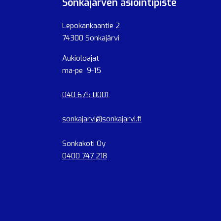
Sonkajärven asiointipiste
Lepokankaantie 2
74300 Sonkajärvi
Aukioloajat
ma-pe 9-15
040 675 0001
sonkajarvi@sonkajarvi.fi
Sonkakoti Oy
0400 747 218