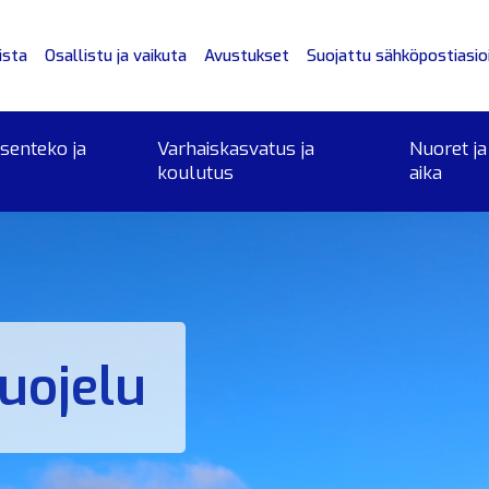
ista
Osallistu ja vaikuta
Avustukset
Suojattu sähköpostiasioi
ksenteko ja
Varhaiskasvatus ja
Nuoret ja
koulutus
aika
uojelu