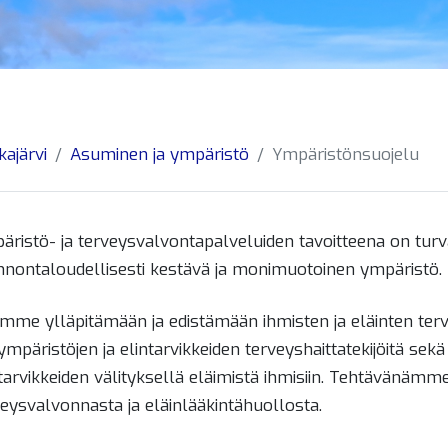
kajärvi
Asuminen ja ympäristö
Ympäristönsuojelu
ristö- ja terveysvalvontapalveluiden tavoitteena on turvat
nnontaloudellisesti kestävä ja monimuotoinen ympäristö.
alikko
imme ylläpitämään ja edistämään ihmisten ja eläinten ter
ympäristöjen ja elintarvikkeiden terveyshaittatekijöitä se
ntarvikkeiden välityksellä eläimistä ihmisiin. Tehtävänäm
veysvalvonnasta ja eläinlääkintähuollosta.
alikko