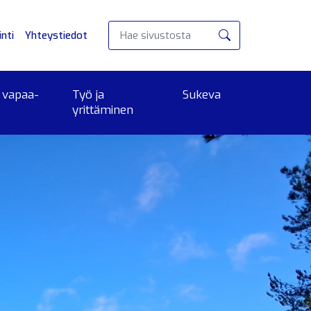
nti
Yhteystiedot
Hae
 vapaa-
Työ ja
Sukeva
yrittäminen