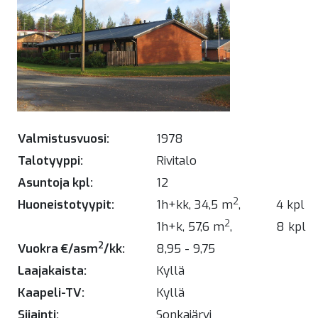
Valmistusvuosi:
1978
Talotyyppi:
Rivitalo
Asuntoja kpl:
12
2
Huoneistotyypit:
1h+kk, 34,5 m
,
4 kpl
2
1h+k, 57,6 m
,
8 kpl
2
Vuokra €/asm
/kk:
8,95 - 9,75
Laajakaista:
Kyllä
Kaapeli-TV:
Kyllä
Sijainti:
Sonkajärvi