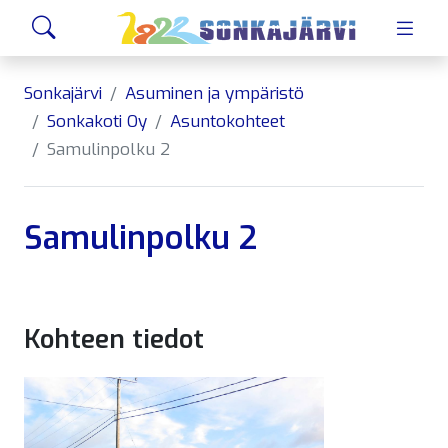
Siirry sivusisältöön
Hae
Sonkajärvi
Asuminen ja ympäristö
Sonkakoti Oy
Asuntokohteet
Samulinpolku 2
Samulinpolku 2
Kohteen tiedot