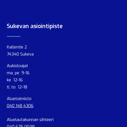
Sukevan asiointipiste
Kallentie 2
74340 Sukeva
Aukioloajat
ma, pe 9-16
ke 12-16
ti, to 12-18
Aluetoimisto
040 148 4306
Aluelautakunnan sihteeri
040 675 0038