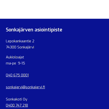
Sonkajärven asiointipiste
Lepokankaantie 2
74300 Sonkajärvi
Aukioloajat
ma-pe 9-15
040 675 0001
sonkajarvi@sonkajarvi.fi
Sonkakoti Oy
0400 747 218