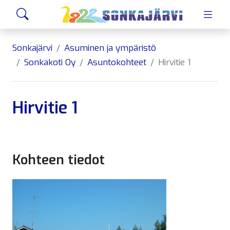
Siirry sivusisältöön
Hae
Sonkajärvi
Asuminen ja ympäristö
Sonkakoti Oy
Asuntokohteet
Hirvitie 1
Hirvitie 1
Kohteen tiedot