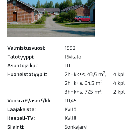
Valmistusvuosi:
1992
Talotyyppi:
Rivitalo
Asuntoja kpl:
10
2
Huoneistotyypit:
2h+kk+s, 43,5 m
,
4 kpl
2
2h+k+s, 64,5 m
,
4 kpl
2
3h+k+s, 77,5 m
,
2 kpl
2
Vuokra €/asm
/kk:
10,45
Laajakaista:
Kyllä
Kaapeli-TV:
Kyllä
Sijainti:
Sonkajärvi