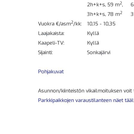
2
2h+k+s, 59 m
,
6
2
3h+k+s, 78 m
3
2
Vuokra €/asm
/kk:
10,15 - 10,35
Laajakaista:
Kyllä
Kaapeli-TV:
Kyllä
Sijainti:
Sonkajärvi
Pohjakuvat
Asunnon/kiinteistön vikailmoituksen voit
Parkkipaikkojen varaustilanteen näet tääl