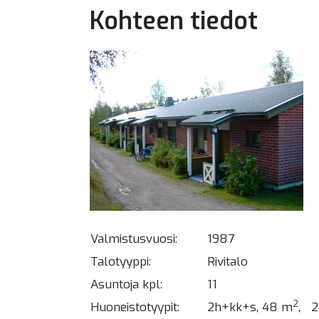
Kohteen tiedot
Valmistusvuosi:
1987
Talotyyppi:
Rivitalo
Asuntoja kpl:
11
2
Huoneistotyypit:
2h+kk+s, 48 m
,
2