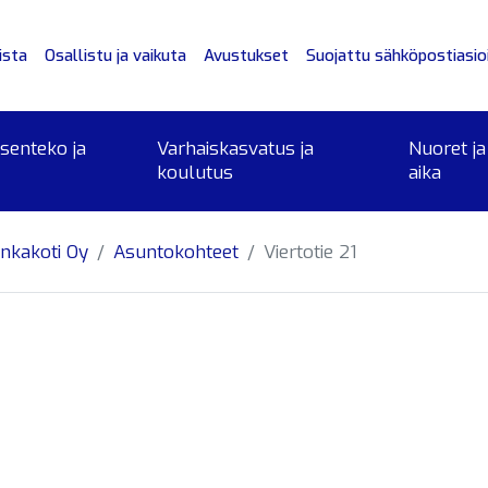
ista
Osallistu ja vaikuta
Avustukset
Suojattu sähköpostiasioi
ksenteko ja
Varhaiskasvatus ja
Nuoret ja
koulutus
aika
nkakoti Oy
Asuntokohteet
Viertotie 21