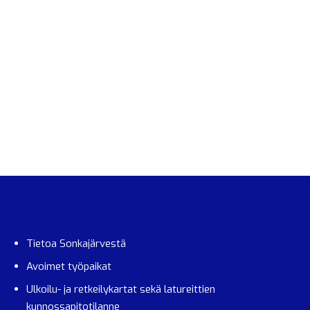
Tietoa Sonkajärvestä
Avoimet työpaikat
Ulkoilu- ja retkeilykartat sekä latureittien
kunnossapitotilanne