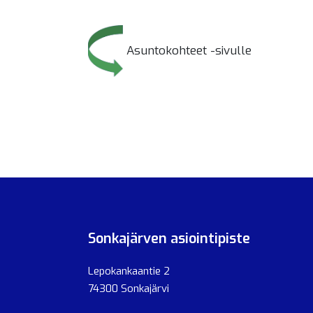
Asuntokohteet -sivulle
Sonkajärven asiointipiste
Lepokankaantie 2
74300 Sonkajärvi