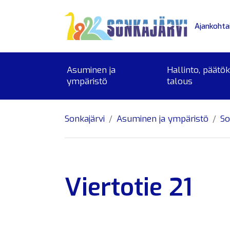
Siirry sivusisältöön
Ajankohta
Asuminen ja
Hallinto, päätö
ympäristö
talous
Sonkajärvi
Asuminen ja ympäristö
So
Viertotie 21