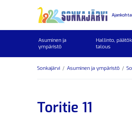
Siirry sivusisältöön
Ajankohta
Asuminen ja
Hallinto, päätö
ympäristö
talous
Sonkajärvi
Asuminen ja ympäristö
So
Toritie 11