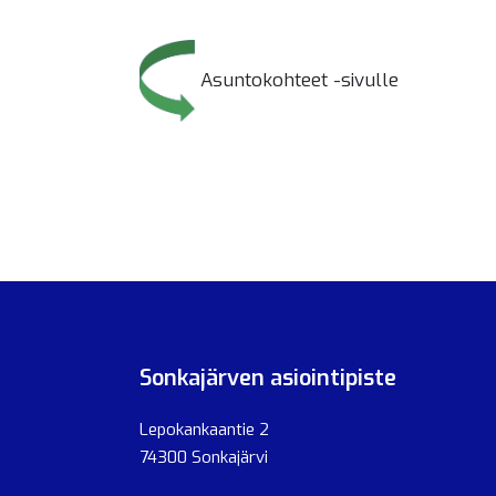
Asuntokohteet -sivulle
Sonkajärven asiointipiste
Lepokankaantie 2
74300 Sonkajärvi