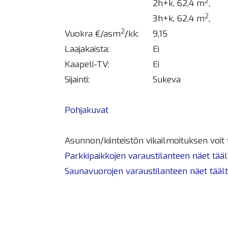
2
2h+k, 62,4 m
,
2
3h+k, 62,4 m
,
2
Vuokra €/asm
/kk:
9,15
Laajakaista:
Ei
Kaapeli-TV:
Ei
Sijainti:
Sukeva
Pohjakuvat
Asunnon/kiinteistön vikailmoituksen voit
Parkkipaikkojen varaustilanteen näet tääl
Saunavuorojen varaustilanteen näet täält