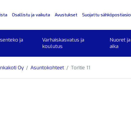
ista
Osallistu ja vaikuta
Avustukset
Suojattu sähköpostiasioi
ksenteko ja
Varhaiskasvatus ja
Nuoret ja
koulutus
aika
nkakoti Oy
Asuntokohteet
Toritie 11