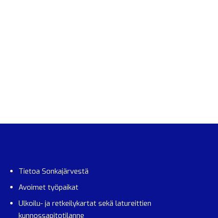
Tietoa Sonkajärvestä
Avoimet työpaikat
Ulkoilu- ja retkeilykartat sekä latureittien
kunnossapitotilanne