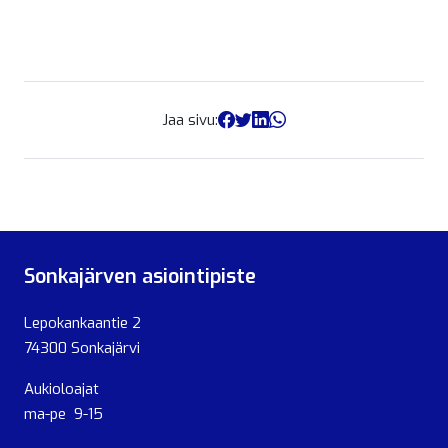
Jaa sivu:
Sonkajärven asiointipiste
Lepokankaantie 2
74300 Sonkajärvi
Aukioloajat
ma-pe 9-15