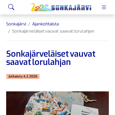
Siirry sivusisältöön
Hae
Sonkajärvi
Ajankohtaista
Sonkajärveläiset vauvat saavat lorulahjan
Sonkajärveläiset vauvat
saavat lorulahjan
Julkaistu 4.2.2026