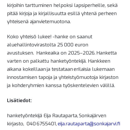
kirjoihin tarttuminen helpoksi lapsiperheille, sekä
pitää kirjoja ja kirjallisuutta esillä yhtenä perheen
yhteisenä ajanvietemuotona.
Koko yhteisö lukee! -hanke on saanut
aluehallintovirastolta 25 000 euron
avustuksen. Hankeaika on 2025–2026. Hanketta
varten on palkattu hanketyöntekijä. Hankkeen
aikana kokeillaan ja testataan erilaisia lukemaan
innostamisen tapoja ja yhteistyömuotoja kirjaston
ja kohderyhmien kanssa työskentelevien välillä.
Lisätiedot:
hanketyöntekijä Eija Rautaparta, Sonkajärven
kirjasto, 040 6755401,
eija.rautaparta@sonkajarvi.fi