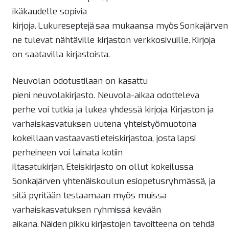
ikäkaudelle sopivia
kirjoja. Lukureseptejä saa mukaansa myös Sonkajärven ja
ne tulevat nähtäville kirjaston verkkosivuille. Kirjoja
on saatavilla kirjastoista.
Neuvolan odotustilaan on kasattu
pieni neuvolakirjasto. Neuvola-aikaa odotteleva
perhe voi tutkia ja lukea yhdessä kirjoja. Kirjaston ja
varhaiskasvatuksen uutena yhteistyömuotona
kokeillaan vastaavasti eteiskirjastoa, josta lapsi
perheineen voi lainata kotiin
iltasatukirjan. Eteiskirjasto on ollut kokeilussa
Sonkajärven yhtenäiskoulun esiopetusryhmässä, ja
sitä pyritään testaamaan myös muissa
varhaiskasvatuksen ryhmissä kevään
aikana. Näiden pikku kirjastojen tavoitteena on tehdä