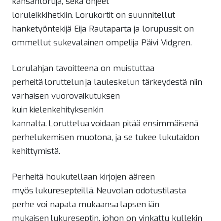
kansanloruja, sekä ohjeet
loruleikkihetkiin. Lorukortit on suunnitellut
hanketyöntekijä Eija Rautaparta ja lorupussit on
ommellut sukevalainen ompelija Päivi Vidgren.
Lorulahjan tavoitteena on muistuttaa
perheitä loruttelun ja lauleskelun tärkeydestä niin
varhaisen vuorovaikutuksen
kuin kielenkehityksenkin
kannalta. Loruttelua voidaan pitää ensimmäisenä
perhelukemisen muotona, ja se tukee lukutaidon
kehittymistä.
Perheitä houkutellaan kirjojen ääreen
myös lukuresepteillä. Neuvolan odotustilasta
perhe voi napata mukaansa lapsen iän
mukaisen lukureseptin, johon on vinkattu kullekin