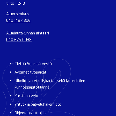
ti, to 12-18
Aluetoimisto
040 148 4306
Aluelautakunnan sihteeri
040 675 0038
Tietoa Sonkajärvestä
Avoimet työpaikat
Ulkoilu- ja retkeilykartat sekä latureittien
kunnossapitotilanne
Karttapalvelu
Yritys- ja palveluhakemisto
Ohjeet laskuttajille