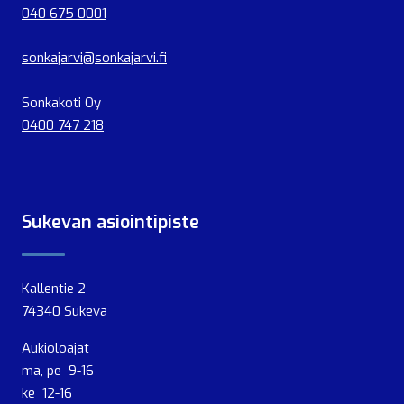
040 675 0001
sonkajarvi@sonkajarvi.fi
Sonkakoti Oy
0400 747 218
Sukevan asiointipiste
Kallentie 2
74340 Sukeva
Aukioloajat
ma, pe 9-16
ke 12-16