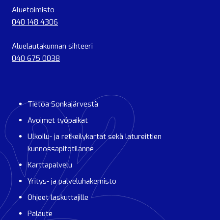
Aluetoimisto
040 148 4306
Aluelautakunnan sihteeri
040 675 0038
Tietoa Sonkajärvestä
Avoimet työpaikat
Ulkoilu- ja retkeilykartat sekä latureittien
kunnossapitotilanne
Karttapalvelu
Yritys- ja palveluhakemisto
Ohjeet laskuttajille
Palaute