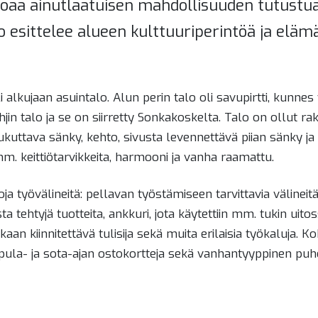
joaa ainutlaatuisen mahdollisuuden tutustua 
 esittelee alueen kulttuuriperintöä ja elä
alkujaan asuintalo. Alun perin talo oli savupirtti, kunne
in talo ja se on siirretty Sonkakoskelta. Talo on ollut 
ukuttava sänky, kehto, sivusta levennettävä piian sänky ja
mm. keittiötarvikkeita, harmooni ja vanha raamattu.
yövälineitä: pellavan työstämiseen tarvittavia välineitä, s
 tehtyjä tuotteita, ankkuri, jota käytettiin mm. tukin uitos
okkaan kiinnitettävä tulisija sekä muita erilaisia työkalu
n pula- ja sota-ajan ostokortteja sekä vanhantyyppinen puhe