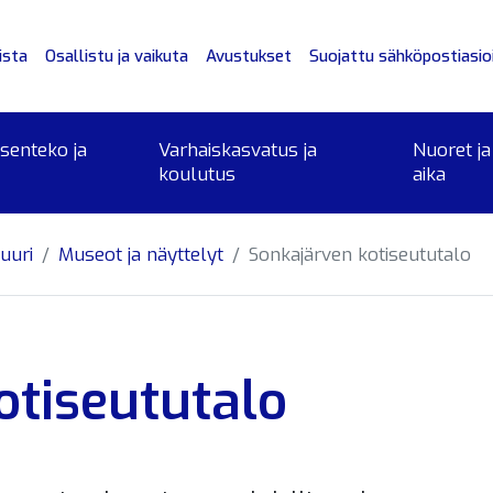
ista
Osallistu ja vaikuta
Avustukset
Suojattu sähköpostiasioi
ksenteko ja
Varhaiskasvatus ja
Nuoret ja
koulutus
aika
uuri
Museot ja näyttelyt
Sonkajärven kotiseututalo
otiseututalo