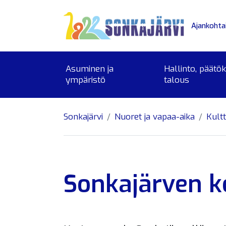
Siirry sivusisältöön
Ajankohta
Asuminen ja
Hallinto, päätö
ympäristö
talous
Sonkajärvi
Nuoret ja vapaa-aika
Kultt
Sonkajärven k