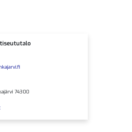
tiseututalo
ajarvi.fi
kajärvi 74300
t