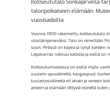
Kotiseututalo Sonkajärvellä tar
talonpoikaiseen elämään. Museo
vuosisadoilta
Vuonna 1850 rakennettu kotiseututalo oli 
uloslämpeneväksi. Talo on nimeltään Pohj
suuri. Pirtissä on kapea ja lyhyt kahden n
Leipävarras roikkuu katosta ja esillä on 
Kotiseutumuseossa on esillä myös vanhoja t
suutarin apuvälineitä, kangaspuut, tuohesta
tuulastusvälineitä eli atrain ja veneen k
arkeen ja elämään liittyviä esineitä kute