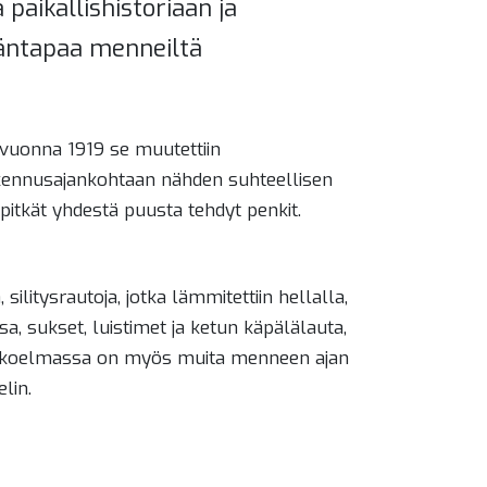
paikallishistoriaan ja
mäntapaa menneiltä
s vuonna 1919 se muutettiin
rakennusajankohtaan nähden suhteellisen
 pitkät yhdestä puusta tehdyt penkit.
ilitysrautoja, jotka lämmitettiin hellalla,
sa, sukset, luistimet ja ketun käpälälauta,
ja. Kokoelmassa on myös muita menneen ajan
lin.