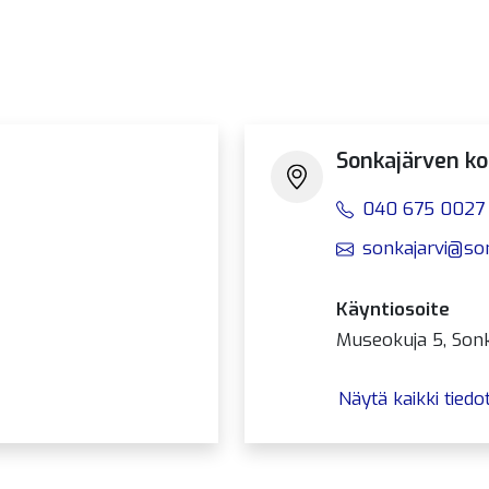
Sonkajärven ko
040 675 0027
sonkajarvi@sonk
Käyntiosoite
Museokuja 5, Son
Näytä kaikki tiedo