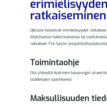
erimielisyyde
ratkaiseminen
Ojitusta koskevat erimielisyydet ratkais
kirjallisesta hakemuksesta tai valituksest
ratkaisee Ylä-Savon ympäristölautakunta
Toimintaohje
Ota yhteyttä Iisalmen kaupungin alueelli
lisätietojen saamiseksi.
Maksullisuuden tied