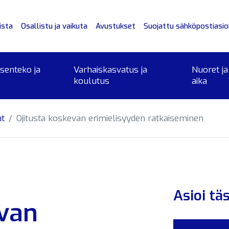
ista
Osallistu ja vaikuta
Avustukset
Suojattu sähköpostiasioi
ksenteko ja
Varhaiskasvatus ja
Nuoret ja
koulutus
aika
ut
Ojitusta koskevan erimielisyyden ratkaiseminen
Asioi tä
evan