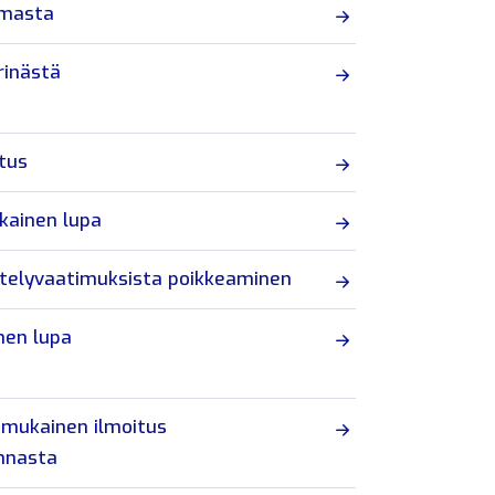
amasta
rinästä
tus
kainen lupa
ttelyvaatimuksista poikkeaminen
nen lupa
 mukainen ilmoitus
nnasta