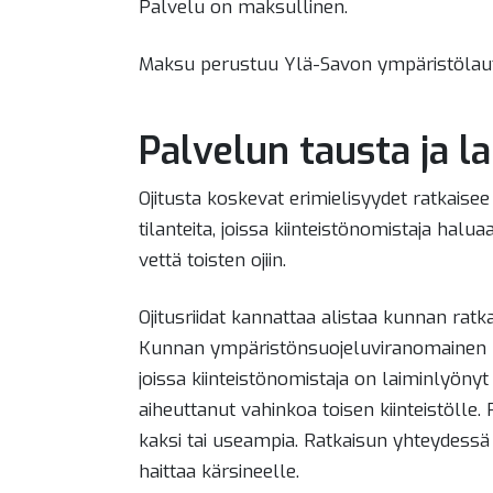
Palvelu on maksullinen.
Maksu perustuu Ylä-Savon ympäristöla
Palvelun tausta ja l
Ojitusta koskevat erimielisyydet ratkaise
tilanteita, joissa kiinteistönomistaja halua
vettä toisten ojiin.
Ojitusriidat kannattaa alistaa kunnan ratka
Kunnan ympäristönsuojeluviranomainen ra
joissa kiinteistönomistaja on laiminlyöny
aiheuttanut vahinkoa toisen kiinteistölle. 
kaksi tai useampia. Ratkaisun yhteydess
haittaa kärsineelle.