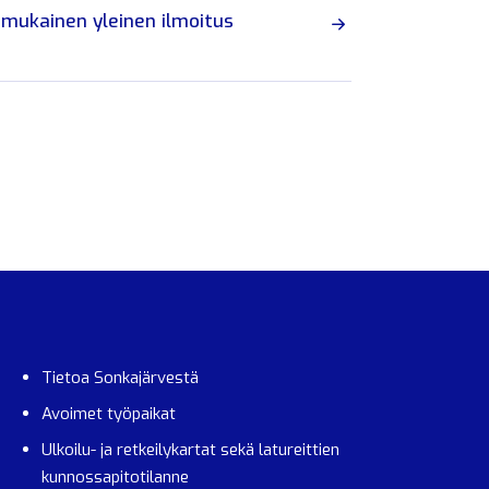
 mukainen yleinen ilmoitus
Tietoa Sonkajärvestä
Avoimet työpaikat
Ulkoilu- ja retkeilykartat sekä latureittien
kunnossapitotilanne