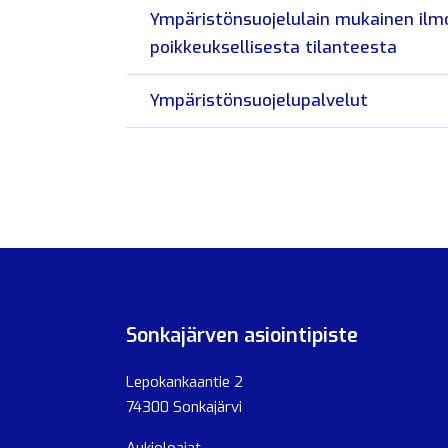
Ympäristönsuojelulain mukainen ilm
poikkeuksellisesta tilanteesta
Ympäristönsuojelupalvelut
Sonkajärven asiointipiste
Lepokankaantie 2
74300 Sonkajärvi