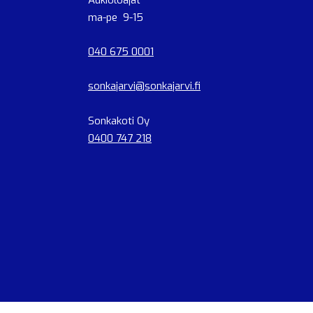
Aukioloajat
ma-pe 9-15
040 675 0001
sonkajarvi@sonkajarvi.fi
Sonkakoti Oy
0400 747 218