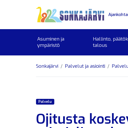
Siirry sivusisältöön
Ajankohta
Asuminen ja
Hallinto, päätö
ympäristö
talous
Sonkajärvi
Palvelut ja asiointi
Palvel
Palvelu
Ojitusta kosk