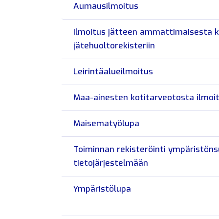
Aumausilmoitus
Ilmoitus jätteen ammattimaisesta 
jätehuoltorekisteriin
Leirintäalueilmoitus
Maa-ainesten kotitarveotosta ilmoi
Maisematyölupa
Toiminnan rekisteröinti ympäristöns
tietojärjestelmään
Ympäristölupa