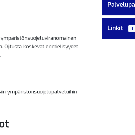
n
Palvelupa
Linkit
1
ee ympäristönsuojeluviranomainen
a. Ojitusta koskevat erimielisyydet
.
siin ympäristönsuojelupalveluihin
ot