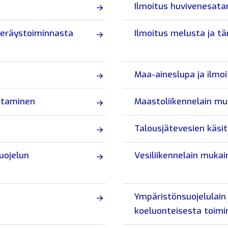
Ilmoitus huvivenesat
keräystoiminnasta
Ilmoitus melusta ja tä
Maa-aineslupa ja ilmoi
ttaminen
Maastoliikennelain mu
Talousjätevesien käsi
uojelun
Vesiliikennelain mukai
Ympäristönsuojelulain
koeluonteisesta toimi