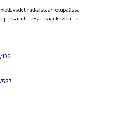
mielisyydet ratkaistaan etupäässä
a pääsääntöisesti maankäyttö- ja
9/132
1/587