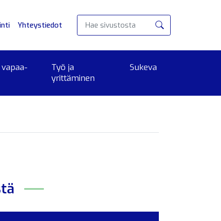
nti
Yhteystiedot
Hae
 vapaa-
Työ ja
Sukeva
yrittäminen
stä