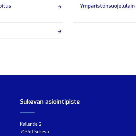
oitus
Ympäristönsuojelulain
Sukevan asiointipiste
Kallentie 2
74340 Sukeva