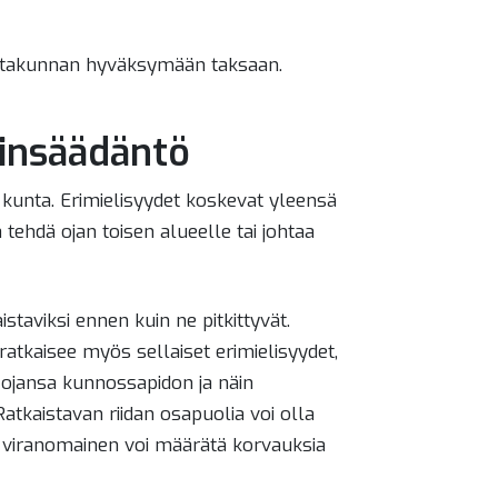
utakunnan hyväksymään taksaan.
ainsäädäntö
e kunta. Erimielisyydet koskevat yleensä
a tehdä ojan toisen alueelle tai johtaa
istaviksi ennen kuin ne pitkittyvät.
tkaisee myös sellaiset erimielisyydet,
t ojansa kunnossapidon ja näin
Ratkaistavan riidan osapuolia voi olla
ä viranomainen voi määrätä korvauksia