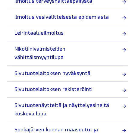
Ilmoitus terveyshaittaepäilystä
Ilmoitus vesivälitteisestä epidemiasta
Leirintäalueilmoitus
Nikotiinivalmisteiden
vähittäismyyntilupa
Sivutuotelaitoksen hyväksyntä
Sivutuotelaitoksen rekisteröinti
Sivutuotenäytteitä ja näyttelyesineitä
koskeva lupa
Sonkajärven kunnan maaseutu- ja