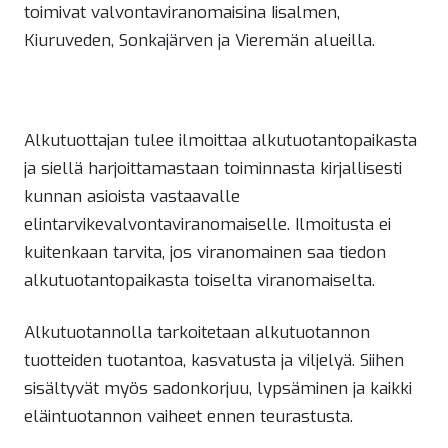
toimivat valvontaviranomaisina Iisalmen,
Kiuruveden, Sonkajärven ja Vieremän alueilla.
Alkutuottajan tulee ilmoittaa alkutuotantopaikasta
ja siellä harjoittamastaan toiminnasta kirjallisesti
kunnan asioista vastaavalle
elintarvikevalvontaviranomaiselle. Ilmoitusta ei
kuitenkaan tarvita, jos viranomainen saa tiedon
alkutuotantopaikasta toiselta viranomaiselta.
Alkutuotannolla tarkoitetaan alkutuotannon
tuotteiden tuotantoa, kasvatusta ja viljelyä. Siihen
sisältyvät myös sadonkorjuu, lypsäminen ja kaikki
eläintuotannon vaiheet ennen teurastusta.