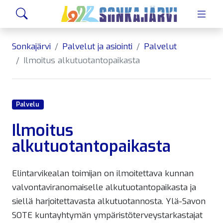
Siirry sivusisältöön
Hae
Sonkajärvi
Palvelut ja asiointi
Palvelut
Ilmoitus alkutuotantopaikasta
Palvelu
Ilmoitus
alkutuotantopaikasta
Elintarvikealan toimijan on ilmoitettava kunnan
valvontaviranomaiselle alkutuotantopaikasta ja
siellä harjoitettavasta alkutuotannosta. Ylä-Savon
SOTE kuntayhtymän ympäristöterveystarkastajat