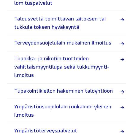
lomituspalvelut
Talousvettä toimittavan laitoksen tai
tukkulaitoksen hyväksyntä
Terveydensuojelulain mukainen ilmoitus
Tupakka- ja nikotiinituotteiden
vähittäismyyntilupa sekä tukkumyynti-
ilmoitus
Tupakointikiellon hakeminen taloyhtiöön
Ympäristönsuojelulain mukainen yleinen
ilmoitus
Ympäristöterveyspalvelut