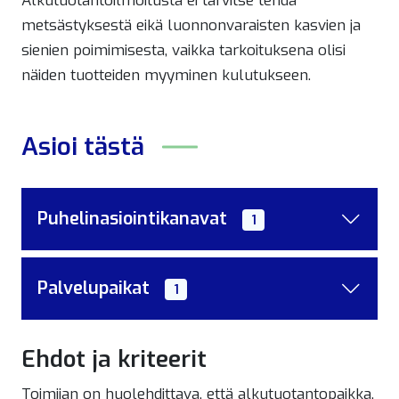
Alkutuotantoilmoitusta ei tarvitse tehdä
metsästyksestä eikä luonnonvaraisten kasvien ja
sienien poimimisesta, vaikka tarkoituksena olisi
näiden tuotteiden myyminen kulutukseen.
Asioi tästä
Puhelinasiointikanavat
1
Palvelupaikat
1
Ehdot ja kriteerit
Toimijan on huolehdittava, että alkutuotantopaikka,