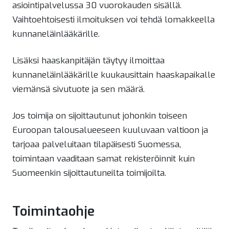
asiointipalvelussa 30 vuorokauden sisällä.
Vaihtoehtoisesti ilmoituksen voi tehdä lomakkeella
kunnaneläinlääkärille.
Lisäksi haaskanpitäjän täytyy ilmoittaa
kunnaneläinlääkärille kuukausittain haaskapaikalle
viemänsä sivutuote ja sen määrä.
Jos toimija on sijoittautunut johonkin toiseen
Euroopan talousalueeseen kuuluvaan valtioon ja
tarjoaa palveluitaan tilapäisesti Suomessa,
toimintaan vaaditaan samat rekisteröinnit kuin
Suomeenkin sijoittautuneilta toimijoilta.
Toimintaohje