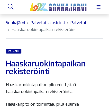
Siirry sivusisältöön
Hae
Sonkajärvi
Palvelut ja asiointi
Palvelut
Haaskaruokintapaikan rekisteröinti
Palvelu
Haaskaruokintapaikan
rekisteröinti
Haaskaruokintapaikan pito edellyttää
haaskaruokintapaikan rekisteröintiä.
Haaskanpito on toimintaa, jolla eläimiä