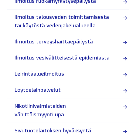
Ilmoitus ruokamyrkytysepäilystä
Ilmoitus talousveden toimittamisesta
tai käytöstä vedenjakelualueella
Ilmoitus terveyshaittaepäilystä
Ilmoitus vesivälitteisestä epidemiasta
Leirintäalueilmoitus
Löytöeläinpalvelut
Nikotiinivalmisteiden
vähittäismyyntilupa
Sivutuotelaitoksen hyväksyntä