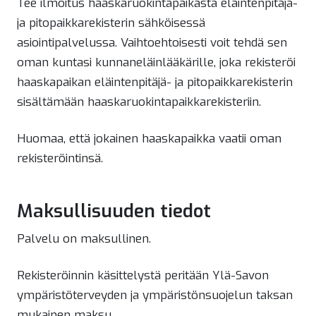
Tee ilmoitus haaskaruokintapaikasta eläintenpitäjä-
ja pitopaikkarekisterin sähköisessä
asiointipalvelussa. Vaihtoehtoisesti voit tehdä sen
oman kuntasi kunnaneläinlääkärille, joka rekisteröi
haaskapaikan eläintenpitäjä- ja pitopaikkarekisterin
sisältämään haaskaruokintapaikkarekisteriin.
Huomaa, että jokainen haaskapaikka vaatii oman
rekisteröintinsä.
Maksullisuuden tiedot
Palvelu on maksullinen.
Rekisteröinnin käsittelystä peritään Ylä-Savon
ympäristöterveyden ja ympäristönsuojelun taksan
mukainen maksu.