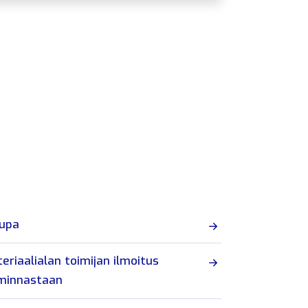
lupa
eriaalialan toimijan ilmoitus
iminnastaan