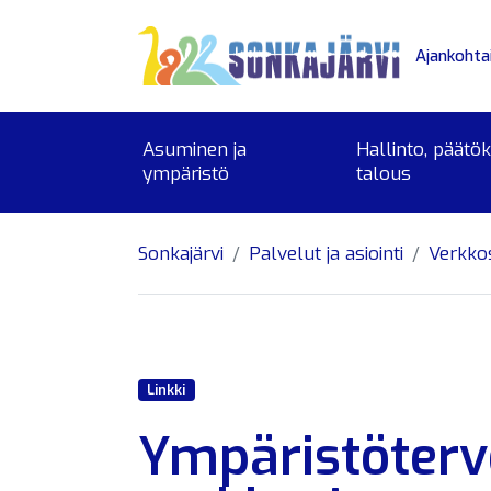
Siirry sivusisältöön
Ajankohta
Asuminen ja
Hallinto, päätö
ympäristö
talous
Sonkajärvi
Palvelut ja asiointi
Verkko
Linkki
Ympäristöterv