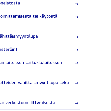
oneistosta
toimittamisesta tai käytöstä
vähittäismyyntilupa
isteröinti
n laitoksen tai tukkulaitoksen
uotteiden vähittäismyyntilupa sekä
äriverkostoon liittymisestä