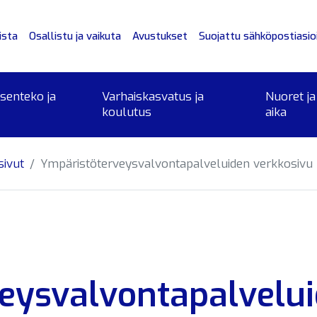
ista
Osallistu ja vaikuta
Avustukset
Suojattu sähköpostiasioi
ksenteko ja
Varhaiskasvatus ja
Nuoret ja
koulutus
aika
sivut
Ympäristöterveysvalvontapalveluiden verkkosivu
eysvalvontapalvelu