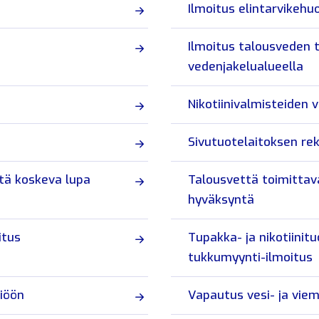
Ilmoitus elintarvikehu
Ilmoitus talousveden 
vedenjakelualueella
Nikotiinivalmisteiden 
Sivutuotelaitoksen rek
itä koskeva lupa
Talousvettä toimittava
hyväksyntä
itus
Tupakka- ja nikotiinit
tukkumyynti-ilmoitus
iöön
Vapautus vesi- ja viem