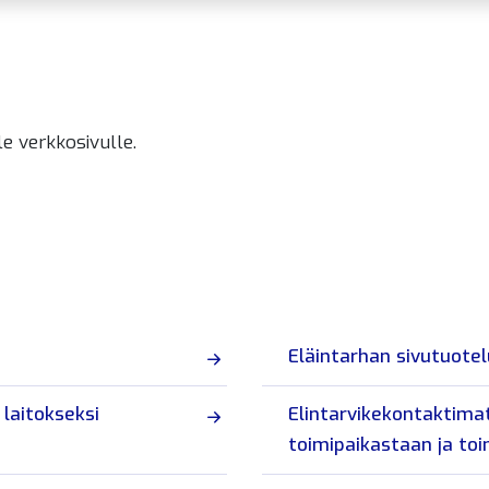
le verkkosivulle.
Eläintarhan sivutuote
laitokseksi
Elintarvikekontaktimat
toimipaikastaan ja to