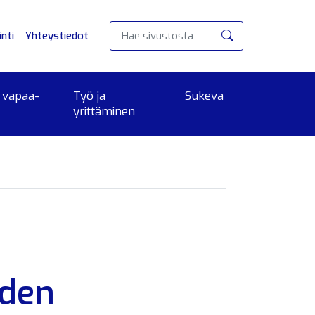
nti
Yhteystiedot
Hae
 vapaa-
Työ ja
Sukeva
yrittäminen
iden