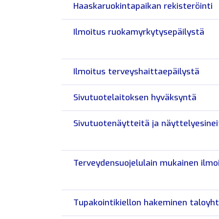
Haaskaruokintapaikan rekisteröinti
Ilmoitus ruokamyrkytysepäilystä
Ilmoitus terveyshaittaepäilystä
Sivutuotelaitoksen hyväksyntä
Sivutuotenäytteitä ja näyttelyesine
Terveydensuojelulain mukainen ilmo
Tupakointikiellon hakeminen taloyht