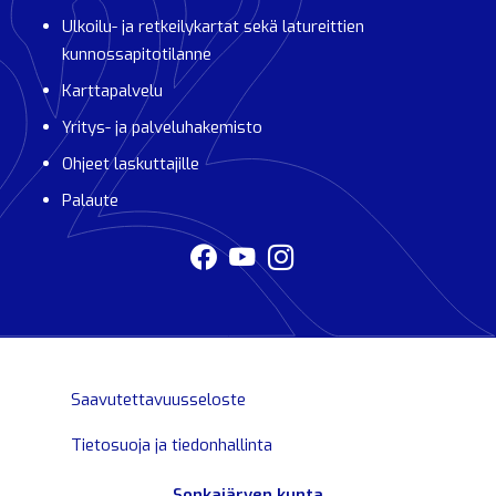
Ulkoilu- ja retkeilykartat sekä latureittien
kunnossapitotilanne
Karttapalvelu
Yritys- ja palveluhakemisto
Ohjeet laskuttajille
Palaute
Saavutettavuusseloste
Tietosuoja ja tiedonhallinta
Sonkajärven kunta