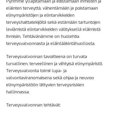
Pyrimme ylläpitämään ja edistämään ihmisten ja
eläinten terveyttä, vähentämään ja poistamaan
elinympäristöjen ja elintarvikkeiden
terveyshaittatekijöitä sekä estämään tartuntojen
leviämistä elintarvikkeiden välityksellä eläimistä
ihmisiin. Tehtävänämme on huolehtia
terveysvalvonnasta ja eläinlääkintähuollosta.
Terveysvalvonnan tavoitteena on turvata
turvallinen, terveellinen ja viihtyisä elinympäristö.
Terveysvalvonta toimii lupa- ja
valvontaviranomaisena sekä ohjaa ja neuvoo
elinympäristöön liittyvien terveysriskien
hallinnassa.
Terveysvalvonnan tehtävät: