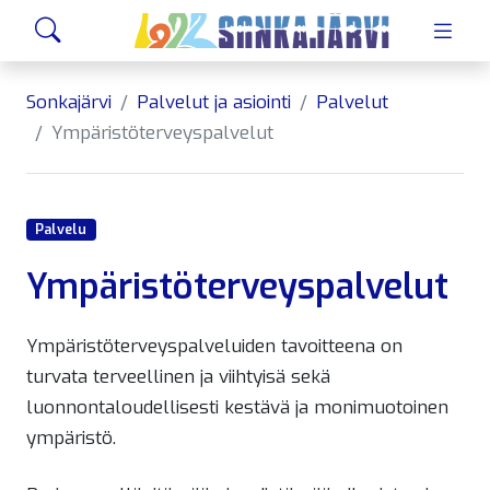
Siirry sivusisältöön
Hae
Sonkajärvi
Palvelut ja asiointi
Palvelut
Ympäristöterveyspalvelut
Palvelu
Ympäristöterveyspalvelut
Ympäristöterveyspalveluiden tavoitteena on
turvata terveellinen ja viihtyisä sekä
luonnontaloudellisesti kestävä ja monimuotoinen
ympäristö.