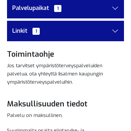
Palvelupaikat
1
Linkit
1
Toimintaohje
Jos tarvitset ympäristöterveyspalveluiden
palvelua, ota yhteyttä Iisalmen kaupungin
ympäristöterveyspalveluihin.
Maksullisuuden tiedot
Palvelu on maksullinen.
Suurimmalta osalta elintarvike- ja