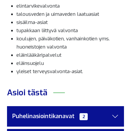
elintarvikevalvonta
talousveden ja uimaveden laatuasiat
sisäilma-asiat
tupakkaan liittyvä valvonta
koulujen, päiväkotien, vanhainkotien yms.
huoneistojen valvonta
eläinlääkäripalvelut
eläinsuojelu
yleiset terveysvalvonta-asiat.
Asioi tästä
Puhelinasiointikanavat
2