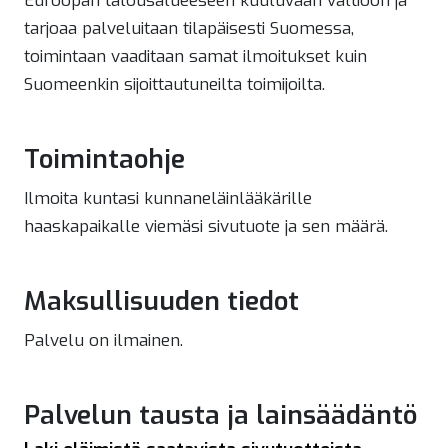
Euroopan talousalueeseen kuuluvaan valtioon ja
tarjoaa palveluitaan tilapäisesti Suomessa,
toimintaan vaaditaan samat ilmoitukset kuin
Suomeenkin sijoittautuneilta toimijoilta.
Toimintaohje
Ilmoita kuntasi kunnaneläinlääkärille
haaskapaikalle viemäsi sivutuote ja sen määrä.
Maksullisuuden tiedot
Palvelu on ilmainen.
Palvelun tausta ja lainsäädäntö