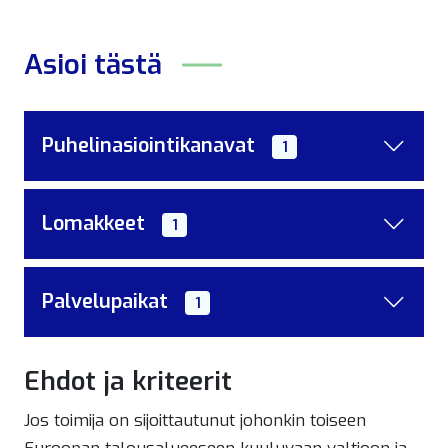
Asioi tästä
Puhelinasiointikanavat
1
Lomakkeet
1
Palvelupaikat
1
Ehdot ja kriteerit
Jos toimija on sijoittautunut johonkin toiseen