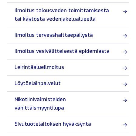
Ilmoitus talousveden toimittamisesta
tai käytöstä vedenjakelualueella
Ilmoitus terveyshaittaepäilystä
Ilmoitus vesivälitteisestä epidemiasta
Leirintäalueilmoitus
Löytöeläinpalvelut
Nikotiinivalmisteiden
vähittäismyyntilupa
Sivutuotelaitoksen hyväksyntä