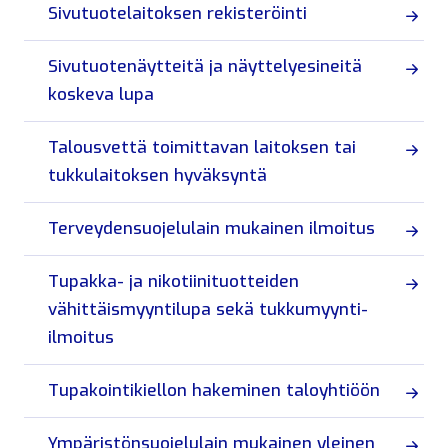
Sivutuotelaitoksen rekisteröinti
Sivutuotenäytteitä ja näyttelyesineitä
koskeva lupa
Talousvettä toimittavan laitoksen tai
tukkulaitoksen hyväksyntä
Terveydensuojelulain mukainen ilmoitus
Tupakka- ja nikotiinituotteiden
vähittäismyyntilupa sekä tukkumyynti-
ilmoitus
Tupakointikiellon hakeminen taloyhtiöön
Ympäristönsuojelulain mukainen yleinen