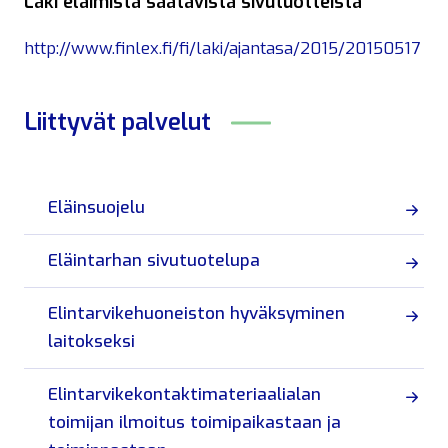
Laki eläimistä saatavista sivutuotteista
http://www.finlex.fi/fi/laki/ajantasa/2015/20150517
Liittyvät
palvelut
Eläinsuojelu
Eläintarhan sivutuotelupa
Elintarvikehuoneiston hyväksyminen
laitokseksi
Elintarvikekontaktimateriaalialan
toimijan ilmoitus toimipaikastaan ja