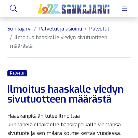
Siirry sivusisältöön
Hae
Sonkajärvi
Palvelut ja asiointi
Palvelut
Ilmoitus haaskalle viedyn sivutuotteen
määrästä
Palvelu
Ilmoitus haaskalle viedyn
sivutuotteen määrästä
Haaskanpitäjän tulee ilmoittaa
kunnaneläinlääkärille haaskapaikalle viemänsä
sivutuote ja sen määrä kolme kertaa vuodessa.