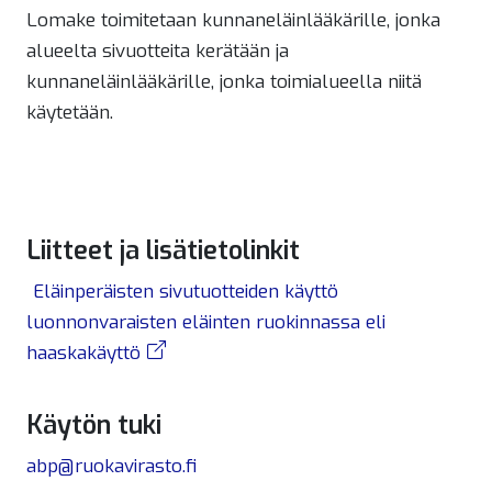
Lomake toimitetaan kunnaneläinlääkärille, jonka
alueelta sivuotteita kerätään ja
kunnaneläinlääkärille, jonka toimialueella niitä
käytetään.
Liitteet ja lisätietolinkit
Eläinperäisten sivutuotteiden käyttö
luonnonvaraisten eläinten ruokinnassa eli
haaskakäyttö
Käytön tuki
abp@ruokavirasto.fi