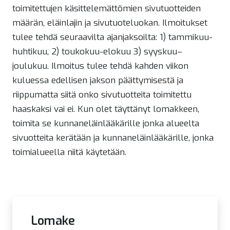
toimitettujen käsittelemättömien sivutuotteiden
määrän, eläinlajin ja sivutuoteluokan. Ilmoitukset
tulee tehdä seuraavilta ajanjaksoilta: 1) tammikuu-
huhtikuu, 2) toukokuu-elokuu 3) syyskuu–
joulukuu. Ilmoitus tulee tehdä kahden viikon
kuluessa edellisen jakson päättymisestä ja
riippumatta siitä onko sivutuotteita toimitettu
haaskaksi vai ei. Kun olet täyttänyt lomakkeen,
toimita se kunnaneläinlääkärille jonka alueelta
sivuotteita kerätään ja kunnaneläinlääkärille, jonka
toimialueella niitä käytetään.
Lomake