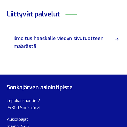
Liittyvät
palvelut
Ilmoitus haaskalle viedyn sivutuotteen
määrästä
Sonkajärven asiointipiste
Lepokankaantie 2
74300 Sonkajärvi
Aukioloajat
ma-pe 9-15