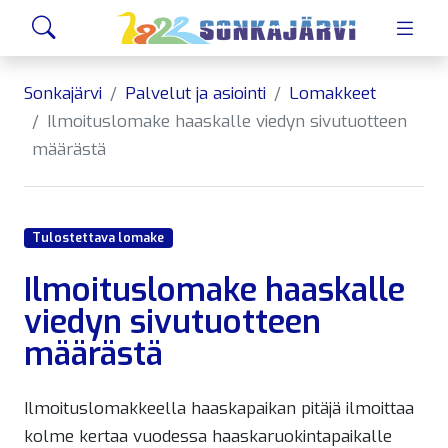
Siirry sivusisältöön
Hae
Sonkajärvi
Palvelut ja asiointi
Lomakkeet
Ilmoituslomake haaskalle viedyn sivutuotteen
määrästä
Tulostettava lomake
Ilmoituslomake haaskalle
viedyn sivutuotteen
määrästä
Ilmoituslomakkeella haaskapaikan pitäjä ilmoittaa
kolme kertaa vuodessa haaskaruokintapaikalle