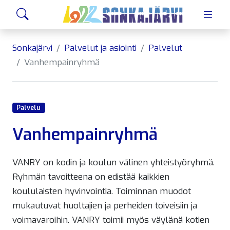
Siirry sivusisältöön
Hae
Sonkajärvi
Palvelut ja asiointi
Palvelut
Vanhempainryhmä
Palvelu
Vanhempainryhmä
VANRY on kodin ja koulun välinen yhteistyöryhmä.
Ryhmän tavoitteena on edistää kaikkien
koululaisten hyvinvointia. Toiminnan muodot
mukautuvat huoltajien ja perheiden toiveisiin ja
voimavaroihin. VANRY toimii myös väylänä kotien