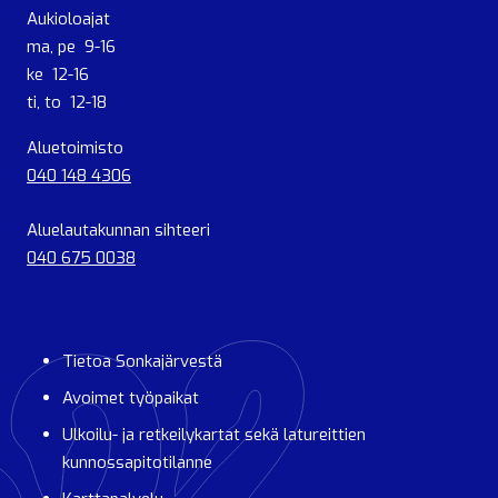
Aukioloajat
ma, pe 9-16
ke 12-16
ti, to 12-18
Aluetoimisto
040 148 4306
Aluelautakunnan sihteeri
040 675 0038
Tietoa Sonkajärvestä
Avoimet työpaikat
Ulkoilu- ja retkeilykartat sekä latureittien
kunnossapitotilanne