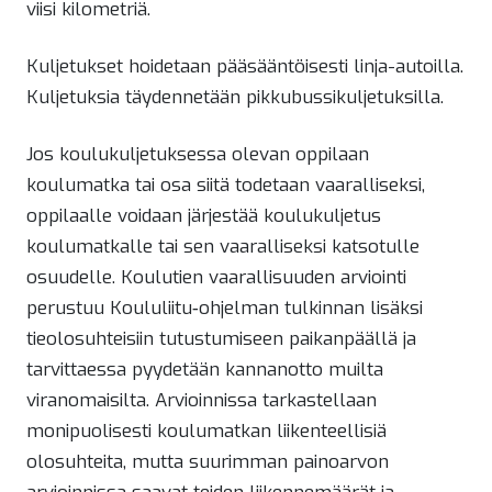
viisi kilometriä.
Kuljetukset hoidetaan pääsääntöisesti linja-autoilla.
Kuljetuksia täydennetään pikkubussikuljetuksilla.
Jos koulukuljetuksessa olevan oppilaan
koulumatka tai osa siitä todetaan vaaralliseksi,
oppilaalle voidaan järjestää koulukuljetus
koulumatkalle tai sen vaaralliseksi katsotulle
osuudelle. Koulutien vaarallisuuden arviointi
perustuu Koululiitu‐ohjelman tulkinnan lisäksi
tieolosuhteisiin tutustumiseen paikanpäällä ja
tarvittaessa pyydetään kannanotto muilta
viranomaisilta. Arvioinnissa tarkastellaan
monipuolisesti koulumatkan liikenteellisiä
olosuhteita, mutta suurimman painoarvon