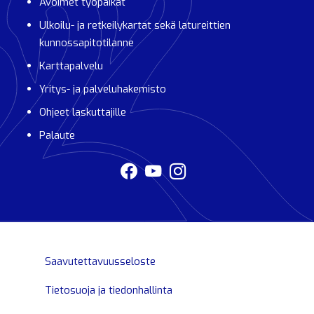
Avoimet työpaikat
Ulkoilu- ja retkeilykartat sekä latureittien
kunnossapitotilanne
Karttapalvelu
Yritys- ja palveluhakemisto
Ohjeet laskuttajille
Palaute
Saavutettavuusseloste
Tietosuoja ja tiedonhallinta