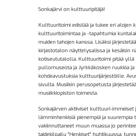
Sonkajärvi on kulttuuripitäjä!
Kulttuuritoimi edistää ja tukee eri alojen
kulttuuritoimintaa ja -tapahtumia kuntalai
muiden tahojen kanssa. Lisäksi järjestetää
kirjastotalon näyttelysalissa ja kesäisin n
kotiseututalolla. Kulttuuritoimi pitää yll
pullomuseota ja Jyrkkäkosken ruukkia ja j
kohdeavustuksia kulttuurijärjestöille. Avu
sivulta. Musiikin perusopetusta järjestet
musiikkiopiston toimesta.
Sonkajärven aktiiviset kulttuuri-immeiset j
lämminhenkisiä pienempiä ja suurempia 
vakiinnuttaneet muun muassa jo perintee
taidekilpailu "Henkiset" huhtikuussa, tu