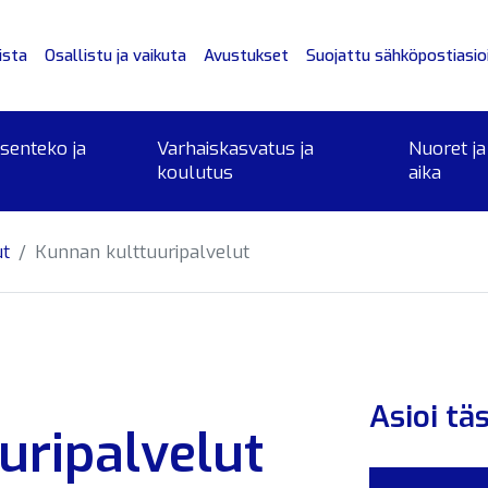
ista
Osallistu ja vaikuta
Avustukset
Suojattu sähköpostiasioi
ksenteko ja
Varhaiskasvatus ja
Nuoret ja
koulutus
aika
ut
Kunnan kulttuuripalvelut
Asioi tä
uripalvelut