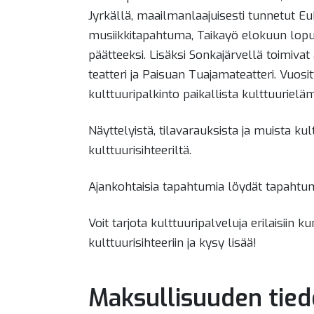
Jyrkällä, maailmanlaajuisesti tunnetut E
musiikkitapahtuma, Taikayö elokuun lop
päätteeksi. Lisäksi Sonkajärvellä toimivat 
teatteri ja Paisuan Tuajamateatteri. Vuos
kulttuuripalkinto paikallista kulttuurielä
Näyttelyistä, tilavarauksista ja muista kul
kulttuurisihteeriltä.
Ajankohtaisia tapahtumia löydät tapahtum
Voit tarjota kulttuuripalveluja erilaisiin k
kulttuurisihteeriin ja kysy lisää!
Maksullisuuden tied