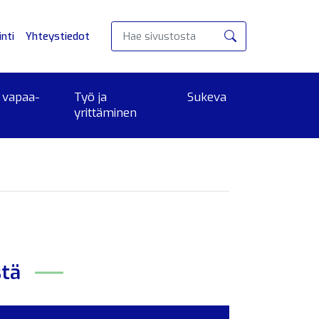
nti
Yhteystiedot
Hae
 vapaa-
Työ ja
Sukeva
yrittäminen
stä