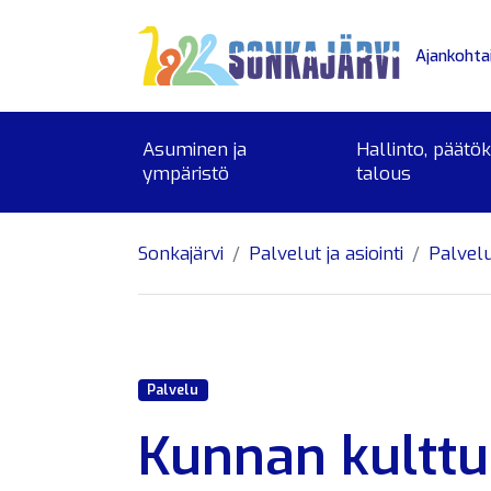
Siirry sivusisältöön
Ajankohta
Asuminen ja
Hallinto, päätö
ympäristö
talous
Sonkajärvi
Palvelut ja asiointi
Palvel
Palvelu
Kunnan kulttu