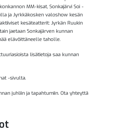
ukonkannon MM-kisat, Sonkajärvi Soi -
ulla ja Jyrkkäkosken valoshow kesän
aktiiviset kesäteatterit: Jyrkän Ruukin
ittain jaetaan Sonkajärven kunnan
mää elävöittäneelle taholle.
ttuuriasioista lisätietoja saa kunnan
at -sivulta.
unnan juhliin ja tapahtumiin. Ota yhteyttä
ot