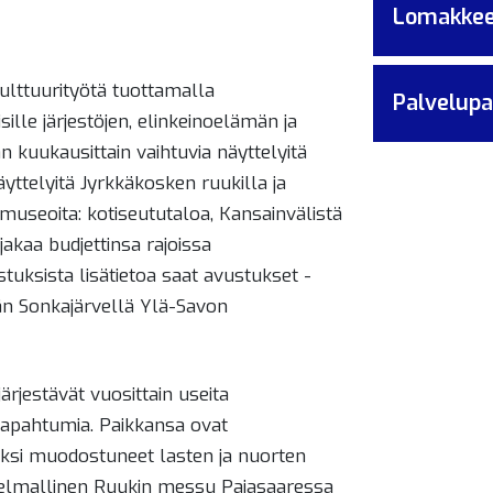
Lomakke
 kulttuurityötä tuottamalla
Palvelupa
sille järjestöjen, elinkeinoelämän ja
n kuukausittain vaihtuvia näyttelyitä
äyttelyitä Jyrkkäkosken ruukilla ja
ä museoita: kotiseututaloa, Kansainvälistä
akaa budjettinsa rajoissa
stuksista lisätietoa saat avustukset -
ään Sonkajärvellä Ylä-Savon
ärjestävät vuosittain useita
tapahtumia. Paikkansa ovat
ksi muodostuneet lasten ja nuorten
nnelmallinen Ruukin messu Pajasaaressa