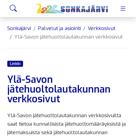
Siirry sivusisältöön
Hae
Sonkajärvi
Palvelut ja asiointi
Verkkosivut
Ylä-Savon jätehuoltolautakunnan verkkosivut
Linkki
Ylä-Savon
jätehuoltolautakunnan
verkkosivut
Ylä-Savon jätehuoltolautakunnan verkkosivuilta
saat tietoa kunnallisista jätehuoltomääräyksistä ja
jätemaksuista sekä jätehuoltolautakunnan