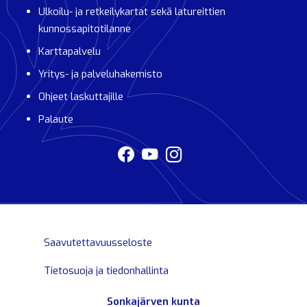
Ulkoilu- ja retkeilykartat sekä latureittien
kunnossapitotilanne
Karttapalvelu
Yritys- ja palveluhakemisto
Ohjeet laskuttajille
Palaute
Saavutettavuusseloste
Tietosuoja ja tiedonhallinta
Sonkajärven kunta