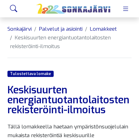
Siirry sivusisältöön
Hae
Sonkajärvi
Palvelut ja asiointi
Lomakkeet
Keskisuurten energiantuotantolaitosten
rekisteröinti-ilmoitus
Tulostettava lomake
Keskisuurten
energiantuotantolaitosten
rekisteröinti-ilmoitus
Tällä lomakkeella haetaan ympäristönsuojelulain
mukaista rekisteröintiä keskisuurille