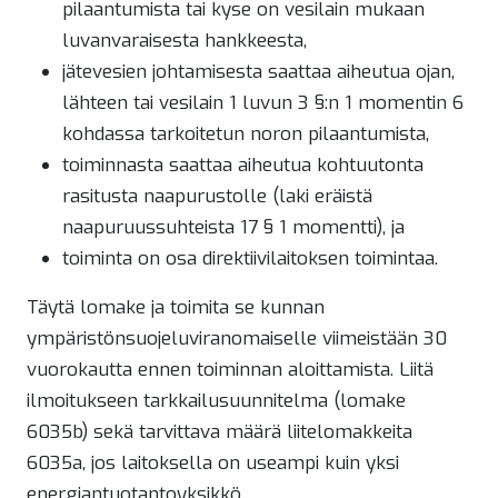
pilaantumista tai kyse on vesilain mukaan
luvanvaraisesta hankkeesta,
jätevesien johtamisesta saattaa aiheutua ojan,
lähteen tai vesilain 1 luvun 3 §:n 1 momentin 6
kohdassa tarkoitetun noron pilaantumista,
toiminnasta saattaa aiheutua kohtuutonta
rasitusta naapurustolle (laki eräistä
naapuruussuhteista 17 § 1 momentti), ja
toiminta on osa direktiivilaitoksen toimintaa.
Täytä lomake ja toimita se kunnan
ympäristönsuojeluviranomaiselle viimeistään 30
vuorokautta ennen toiminnan aloittamista. Liitä
ilmoitukseen tarkkailusuunnitelma (lomake
6035b) sekä tarvittava määrä liitelomakkeita
6035a, jos laitoksella on useampi kuin yksi
energiantuotantoyksikkö.