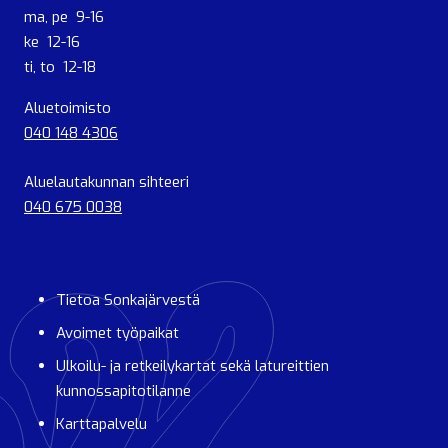
ma, pe 9-16
ke 12-16
ti, to 12-18
Aluetoimisto
040 148 4306
Aluelautakunnan sihteeri
040 675 0038
Tietoa Sonkajärvestä
Avoimet työpaikat
Ulkoilu- ja retkeilykartat sekä latureittien
kunnossapitotilanne
Karttapalvelu