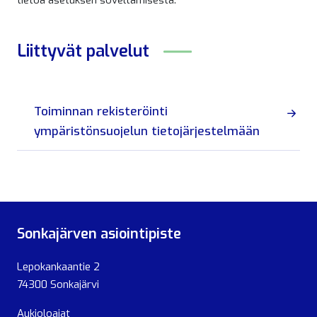
tietoa asetuksen soveltamisesta.
Liittyvät
palvelut
Toiminnan rekisteröinti
ympäristönsuojelun tietojärjestelmään
Sonkajärven asiointipiste
Lepokankaantie 2
74300 Sonkajärvi
Aukioloajat