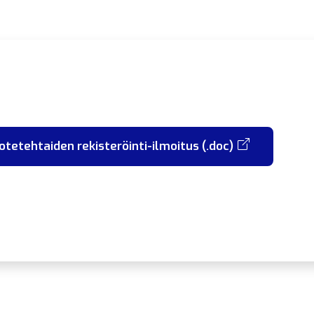
tetehtaiden rekisteröinti-ilmoitus (.doc)