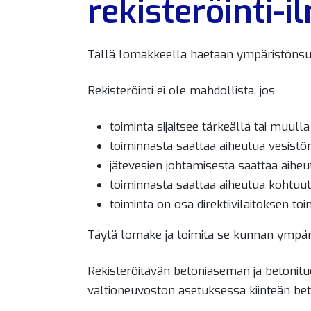
rekisteröinti-i
Tällä lomakkeella haetaan ympäristönsuoje
Rekisteröinti ei ole mahdollista, jos
toiminta sijaitsee tärkeällä tai muul
toiminnasta saattaa aiheutua vesistö
jätevesien johtamisesta saattaa aiheu
toiminnasta saattaa aiheutua kohtuuto
toiminta on osa direktiivilaitoksen toi
Täytä lomake ja toimita se kunnan ympär
Rekisteröitävän betoniaseman ja betonitu
valtioneuvoston asetuksessa kiinteän be