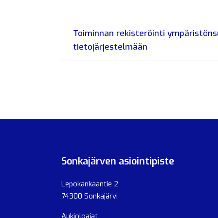
Toiminnan rekisteröinti ympäristöns
tietojärjestelmään
Sonkajärven asiointipiste
Lepokankaantie 2
74300 Sonkajärvi
Aukioloajat