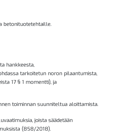
 betonituotetehtaille.
sta hankkeesta,
kohdassa tarkoitetun noron pilaantumista,
sta 17 § 1 momentti), ja
nen toiminnan suunniteltua aloittamista.
uvaatimuksia, joista säädetään
imuksista (858/2018).