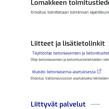
Lomakkeen toimitustied
Ilmoitus toimitetaan toiminnan sijaintik
Liitteet ja lisätietolinkit
Täyttöohje betoniasemien ja betonituotet
Ohje betoniasemien ja betonituotetehtaiden rek
Muistio betoniasema-asetuksesta
Ehdotus Valtioneuvoston asetukseksi kiinteide
Liittyvät
palvelut