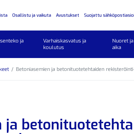
ista
Osallistu ja vaikuta
Avustukset
Suojattu sähköpostiasioi
ksenteko ja
Varhaiskasvatus ja
Nuoret ja
koulutus
aika
keet
Betoniasemien ja betonituotetehtaiden rekisteröinti
 ja betonituotetehta