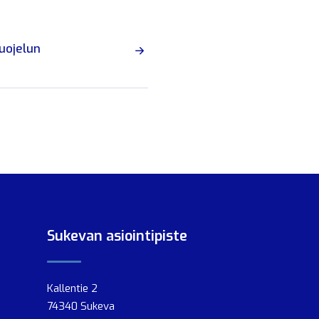
uojelun
Sukevan asiointipiste
Kallentie 2
74340 Sukeva