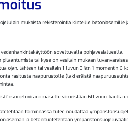
lmoitus
lulain mukaista rekisteröintiä kiinteille betoniasemille ja
la vedenhankintakäyttöön soveltuvalla pohjavesialueella,
n pilaantumista tai kyse on vesilain mukaan luvanvaraise
tua ojan, lähteen tai vesilain 1 luvun 3 §:n 1 momentin 6 
nta rasitusta naapurustolle (laki eräistä naapuruussuhtei
mintaa.
istönsuojeluviranomaiselle viimeistään 60 vuorokautta en
otetehtaan toiminnassa tulee noudattaa ympäristönsuojel
toniaseman ja betonituotetehtaan ympäristönsuojeluvaat