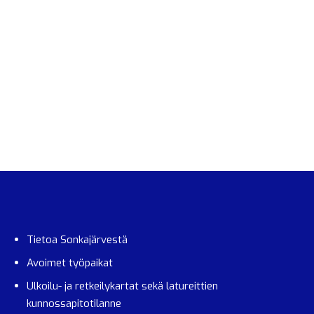
Tietoa Sonkajärvestä
Avoimet työpaikat
Ulkoilu- ja retkeilykartat sekä latureittien
kunnossapitotilanne