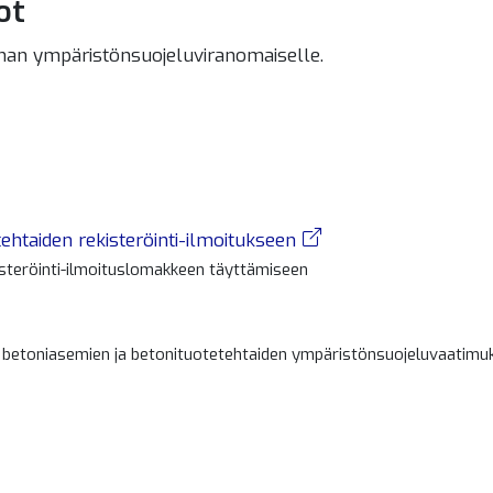
ot
unnan ympäristönsuojeluviranomaiselle.
ehtaiden rekisteröinti-ilmoitukseen
isteröinti-ilmoituslomakkeen täyttämiseen
n betoniasemien ja betonituotetehtaiden ympäristönsuojeluvaatimu