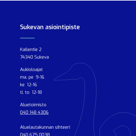
Sukevan asiointipiste
Kallentie 2
74340 Sukeva
Aukioloajat
ma, pe 9-16
ke 12-16
ti, to 12-18
Aluetoimisto
040 148 4306
Aluelautakunnan sihteeri
040 675 0038