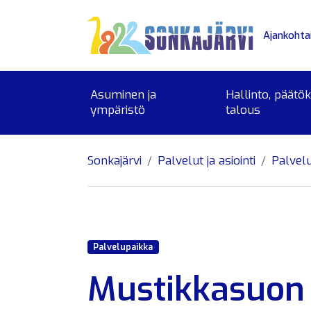
Siirry sivusisältöön
Ajankohta
Asuminen ja
Hallinto, päätö
ympäristö
talous
Sonkajärvi
Palvelut ja asiointi
Palvel
Palvelupaikka
Mustikkasuon