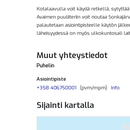
Kotalaavulla voit käydä retkellä, sytyttää 
Avaimen puuliiteriin voit noutaa Sonkajärv
palautetaan asiointipisteelle käytön jäl
läheisyydessä on myös ulkokuntosali laitt
Muut yhteystiedot
Puhelin
Asiointipiste
+358 406750001
(pvm/mpm)
Info
Sijainti kartalla