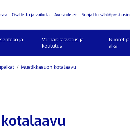
ista
Osallistu ja vaikuta
Avustukset
Suojattu sähköpostiasioi
ksenteko ja
Varhaiskasvatus ja
Nuoret ja
koulutus
aika
upaikat
Mustikkasuon kotalaavu
 kotalaavu