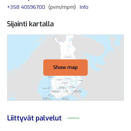
+358 40596700
(pvm/mpm)
Info
Sijainti kartalla
Show map
Liittyvät
palvelut