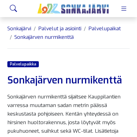
Siirry sivusisältöön
Hae
Sonkajärvi
Palvelut ja asiointi
Palvelupaikat
Sonkajärven nurmikenttä
Palvelupaikka
Sonkajärven nurmikenttä
Sonkajärven nurmikenttä sijaitsee Kauppilantien
varressa muutaman sadan metrin päässä
keskustasta pohjoiseen. Kentän yhteydessä on
hirsinen huoltorakennus, josta löytyvät myös
pukuhuoneet, suihkut sekä WC-tilat. Lisätietoja