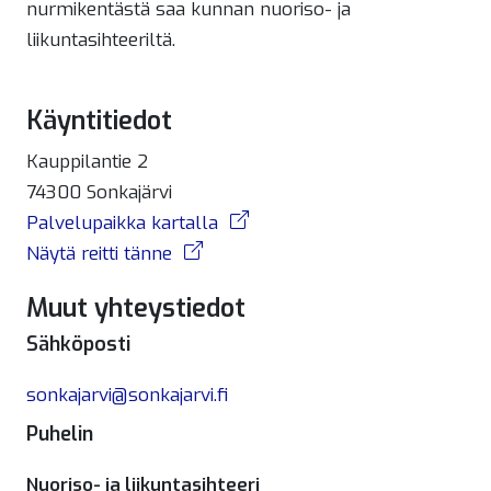
nurmikentästä saa kunnan nuoriso- ja
liikuntasihteeriltä.
Käyntitiedot
Kauppilantie 2
74300 Sonkajärvi
Palvelupaikka kartalla
Näytä reitti tänne
Muut yhteystiedot
Sähköposti
sonkajarvi@sonkajarvi.fi
Puhelin
Nuoriso- ja liikuntasihteeri