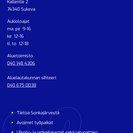
Kallentie 2
74340 Sukeva
Aukioloajat
ma, pe 9-16
ke 12-16
ti, to 12-18
Aluetoimisto
040 148 4306
Aluelautakunnan sihteeri
040 675 0038
Tietoa Sonkajärvestä
Avoimet työpaikat
Ulkoilu- ja retkeilykartat sekä latureittien