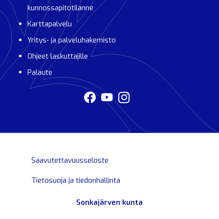
kunnossapitotilanne
Karttapalvelu
Yritys- ja palveluhakemisto
Ohjeet laskuttajille
Palaute
Saavutettavuusseloste
Tietosuoja ja tiedonhallinta
Sonkajärven kunta