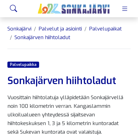
Siirry sivusisältöön
Hae
Sonkajärvi
Palvelut ja asiointi
Palvelupaikat
Sonkajärven hiihtoladut
Palvelupaikka
Sonkajärven hiihtoladut
Vuosittain hiihtolatuja ylläpidetään Sonkajärvellä
noin 100 kilometrin verran. Kangaslammin
ulkoilualueen yhteydessä sijaitsevan
hiihtokeskuksen 1, 3 ja 5 kilometrin kuntoradat
sekä Sukevan kuntorata ovat valaistuja.