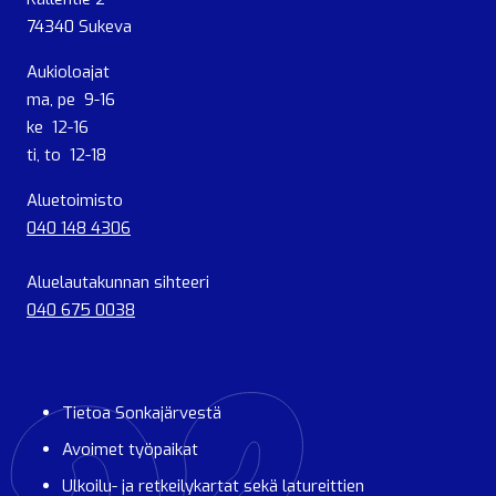
74340 Sukeva
Aukioloajat
ma, pe 9-16
ke 12-16
ti, to 12-18
Aluetoimisto
040 148 4306
Aluelautakunnan sihteeri
040 675 0038
Tietoa Sonkajärvestä
Avoimet työpaikat
Ulkoilu- ja retkeilykartat sekä latureittien