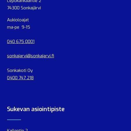
Lepokankaantie 2
74300 Sonkajärvi
Aukioloajat
ma-pe 9-15
040 675 0001
sonkajarvi@sonkajarvi.fi
Sonkakoti Oy
0400 747 218
Sukevan asiointipiste
Kallentie 2