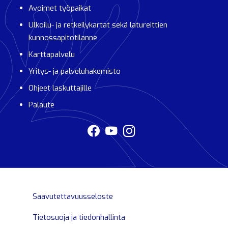
Avoimet työpaikat
Ulkoilu- ja retkeilykartat sekä latureittien
kunnossapitotilanne
Karttapalvelu
Yritys- ja palveluhakemisto
Ohjeet laskuttajille
Palaute
Saavutettavuusseloste
Tietosuoja ja tiedonhallinta