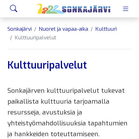
Siirry sivusisältöön
Hae
Sonkajärvi
Nuoret ja vapaa-aika
Kulttuuri
Kulttuuripalvelut
Kulttuuripalvelut
Sonkajärven kulttuuripalvelut tukevat
paikallista kulttuuria tarjoamalla
resursseja, avustuksia ja
yhteistyömahdollisuuksia tapahtumien
ja hankkeiden toteuttamiseen.