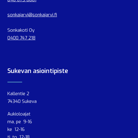
sonkajarvi@sonkajarvi.fi
Sonkakoti Oy
0400 747 218
Sukevan asiointipiste
Kallentie 2
74340 Sukeva
Aukioloajat
ma, pe 9-16
ke 12-16
ti, to 12-18