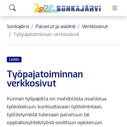
Siirry sivusisältöön
Hae
Sonkajärvi
Palvelut ja asiointi
Verkkosivut
Työpajatoiminnan verkkosivut
Linkki
Työpajatoiminnan
verkkosivut
Kunnan työpajoilla on mahdollista osallistua
työkokeiluun, kuntouttavaan työtoimintaan,
työllistymistä tukevaan palveluun tai
oppilaitosyhteistyönä sovittuun opiskeluun.