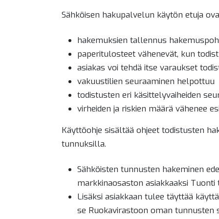
Sähköisen hakupalvelun käytön etuja ova
hakemuksien tallennus hakemuspohj
paperitulosteet vähenevät, kun todis
asiakas voi tehdä itse varaukset todi
vakuustilien seuraaminen helpottuu
todistusten eri käsittelyvaiheiden s
virheiden ja riskien määrä vähenee es
Käyttöohje sisältää ohjeet todistusten ha
tunnuksilla.
Sähköisten tunnusten hakeminen edell
markkinaosaston asiakkaaksi Tuonti t
Lisäksi asiakkaan tulee täyttää käyt
se Ruokavirastoon oman tunnusten saa