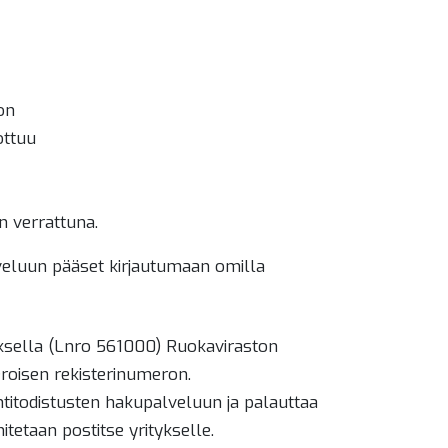
on
ottuu
n verrattuna.
lveluun pääset kirjautumaan omilla
uksella (Lnro 561000) Ruokaviraston
eroisen rekisterinumeron.
ntitodistusten hakupalveluun ja palauttaa
tetaan postitse yritykselle.