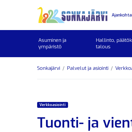
Siirry sivusisältöön
Ajankohta
Asuminen ja
Hallinto, päätö
ympäristö
talous
Sonkajärvi
Palvelut ja asiointi
Verkkoa
Verkkoasiointi
Tuonti- ja vie