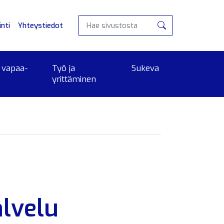
nti
Yhteystiedot
Hae
 vapaa-
Työ ja
Sukeva
yrittäminen
alvelu