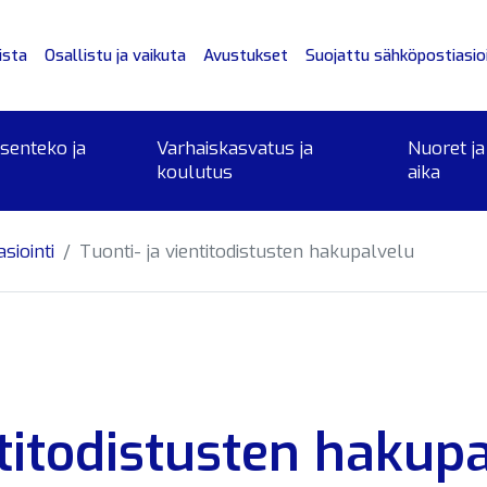
ista
Osallistu ja vaikuta
Avustukset
Suojattu sähköpostiasioi
ksenteko ja
Varhaiskasvatus ja
Nuoret ja
koulutus
aika
siointi
Tuonti- ja vientitodistusten hakupalvelu
ntitodistusten hakup