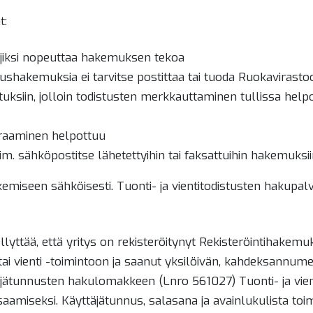
t:
iksi nopeuttaa hakemuksen tekoa
tushakemuksia ei tarvitse postittaa tai tuoda Ruokavirasto
stuksiin, jolloin todistusten merkkauttaminen tullissa help
euraaminen helpottuu
im. sähköpostitse lähetettyihin tai faksattuihin hakemuksii
kemiseen sähköisesti. Tuonti- ja vientitodistusten hakupa
yttää, että yritys on rekisteröitynyt Rekisteröintihakem
ai vienti -toimintoon ja saanut yksilöivän, kahdeksannum
täjätunnusten hakulomakkeen (Lnro 561027) Tuonti- ja vie
miseksi. Käyttäjätunnus, salasana ja avainlukulista toimi