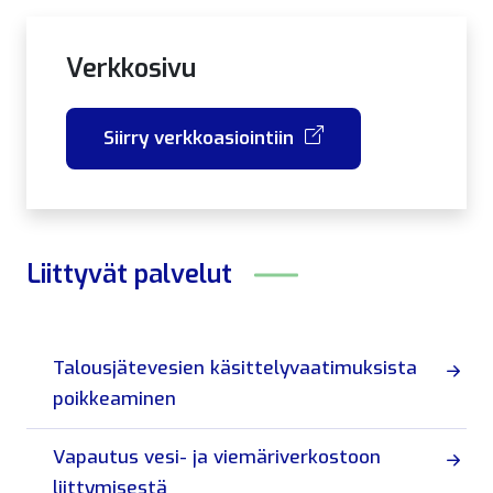
Verkkosivu
Siirry verkkoasiointiin
Liittyvät
palvelut
Talousjätevesien käsittelyvaatimuksista
poikkeaminen
Vapautus vesi- ja viemäriverkostoon
liittymisestä