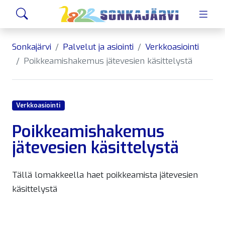
Siirry sivusisältöön
Hae
Sonkajärvi
Palvelut ja asiointi
Verkkoasiointi
Poikkeamishakemus jätevesien käsittelystä
Verkkoasiointi
Poikkeamishakemus
jätevesien käsittelystä
Tällä lomakkeella haet poikkeamista jätevesien
käsittelystä