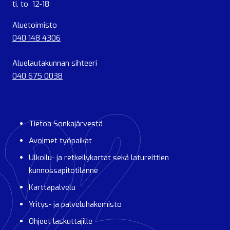
ti, to 12-18
Aluetoimisto
040 148 4306
Aluelautakunnan sihteeri
040 675 0038
Tietoa Sonkajärvestä
Avoimet työpaikat
Ulkoilu- ja retkeilykartat sekä latureittien
kunnossapitotilanne
Karttapalvelu
Yritys- ja palveluhakemisto
Ohjeet laskuttajille