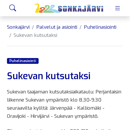
Siirry sivusisältöön
Hae
Sonkajärvi
Palvelut ja asiointi
Puhelinasiointi
Sukevan kutsutaksi
Puhelinasiointi
Sukevan kutsutaksi
Sukevan taajaman kutsutaksiaikataulu: Perjantaisin
liikenne Sukevan ympäristö klo 8.30-9.30
seuraavilta kyliltä: Järvenpää - Kalliomäki -
Oravijoki - Hirvijärvi - Sukevan ympäristö.