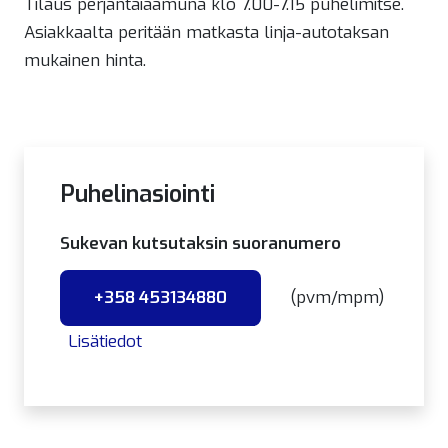
Tilaus perjantaiaamuna klo 7.00-7.15 puhelimitse.
Asiakkaalta peritään matkasta linja-autotaksan
mukainen hinta.
Puhelinasiointi
Sukevan kutsutaksin suoranumero
(pvm/mpm)
+358 453134880
Lisätiedot