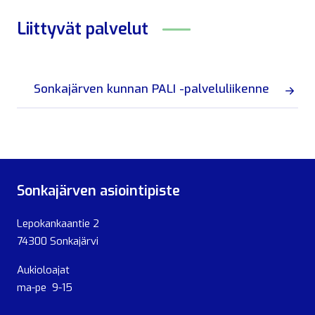
Liittyvät
palvelut
Sonkajärven kunnan PALI -palveluliikenne
Sonkajärven asiointipiste
Lepokankaantie 2
74300 Sonkajärvi
Aukioloajat
ma-pe 9-15