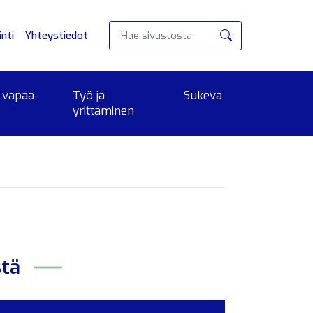
nti
Yhteystiedot
Hae
 vapaa-
Työ ja
Sukeva
yrittäminen
stä