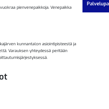
Palvelupa
vuokraa pienvenepaikkoja. Venepaikka
järven kunnantalon asiointipisteestä ja
eltä. Varauksen yhteydessä peritään
ittautumisjärjestyksessä.
ot