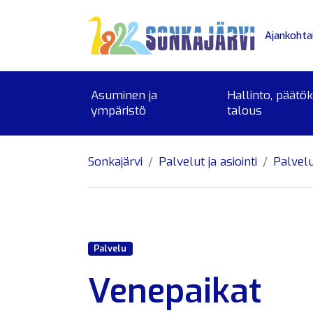
Siirry sivusisältöön
Ajankohta
Asuminen ja
Hallinto, päätö
ympäristö
talous
Sonkajärvi
Palvelut ja asiointi
Palvel
Palvelu
Venepaikat