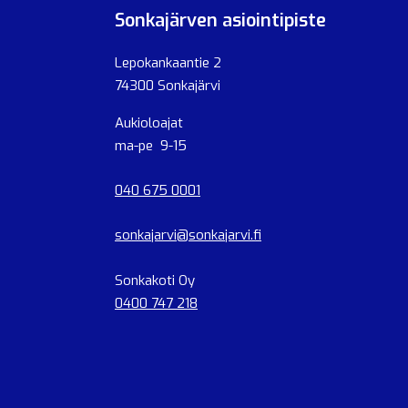
Sonkajärven asiointipiste
Lepokankaantie 2
74300 Sonkajärvi
Aukioloajat
ma-pe 9-15
040 675 0001
sonkajarvi@sonkajarvi.fi
Sonkakoti Oy
0400 747 218