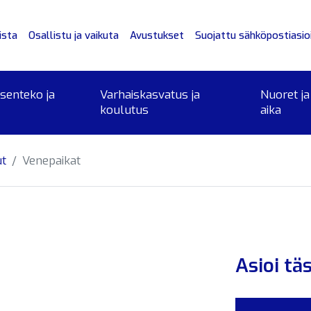
ista
Osallistu ja vaikuta
Avustukset
Suojattu sähköpostiasioi
ksenteko ja
Varhaiskasvatus ja
Nuoret ja
koulutus
aika
ut
Venepaikat
Asioi tä