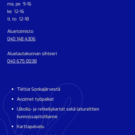
ma, pe 9-16
ke 12-16
ti, to 12-18
Aluetoimisto
040 148 4306
Aluelautakunnan sihteeri
040 675 0038
Tietoa Sonkajärvestä
Avoimet työpaikat
Ulkoilu- ja retkeilykartat sekä latureittien
kunnossapitotilanne
Karttapalvelu