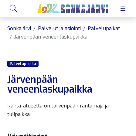
Siirry sivusisältöön
Hae
Sonkajärvi
Palvelut ja asiointi
Palvelupaikat
Järvenpään veneenlaskupaikka
Palvelupaikka
Järvenpään
veneenlaskupaikka
Ranta-alueella on Järvenpään rantamaja ja
tulipaikka.